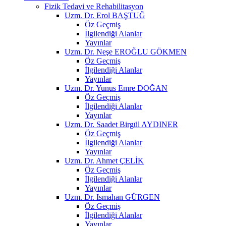
Fizik Tedavi ve Rehabilitasyon
Uzm. Dr. Erol BAŞTUĞ
Öz Geçmiş
İlgilendiği Alanlar
Yayınlar
Uzm. Dr. Neşe EROĞLU GÖKMEN
Öz Geçmiş
İlgilendiği Alanlar
Yayınlar
Uzm. Dr. Yunus Emre DOĞAN
Öz Geçmiş
İlgilendiği Alanlar
Yayınlar
Uzm. Dr. Saadet Birgül AYDINER
Öz Geçmiş
İlgilendiği Alanlar
Yayınlar
Uzm. Dr. Ahmet ÇELİK
Öz Geçmiş
İlgilendiği Alanlar
Yayınlar
Uzm. Dr. Ismahan GÜRGEN
Öz Geçmiş
İlgilendiği Alanlar
Yayınlar