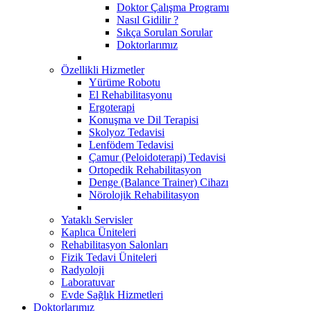
Doktor Çalışma Programı
Nasıl Gidilir ?
Sıkça Sorulan Sorular
Doktorlarımız
Özellikli Hizmetler
Yürüme Robotu
El Rehabilitasyonu
Ergoterapi
Konuşma ve Dil Terapisi
Skolyoz Tedavisi
Lenfödem Tedavisi
Çamur (Peloidoterapi) Tedavisi
Ortopedik Rehabilitasyon
Denge (Balance Trainer) Cihazı
Nörolojik Rehabilitasyon
Yataklı Servisler
Kaplıca Üniteleri
Rehabilitasyon Salonları
Fizik Tedavi Üniteleri
Radyoloji
Laboratuvar
Evde Sağlık Hizmetleri
Doktorlarımız