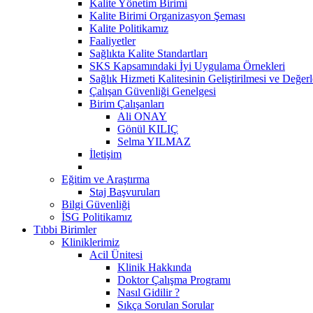
Kalite Yönetim Birimi
Kalite Birimi Organizasyon Şeması
Kalite Politikamız
Faaliyetler
Sağlıkta Kalite Standartları
SKS Kapsamındaki İyi Uygulama Örnekleri
Sağlık Hizmeti Kalitesinin Geliştirilmesi ve Değer
Çalışan Güvenliği Genelgesi
Birim Çalışanları
Ali ONAY
Gönül KILIÇ
Selma YILMAZ
İletişim
Eğitim ve Araştırma
Staj Başvuruları
Bilgi Güvenliği
İSG Politikamız
Tıbbi Birimler
Kliniklerimiz
Acil Ünitesi
Klinik Hakkında
Doktor Çalışma Programı
Nasıl Gidilir ?
Sıkça Sorulan Sorular