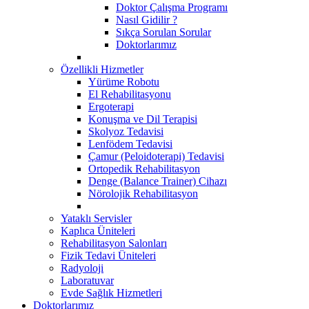
Doktor Çalışma Programı
Nasıl Gidilir ?
Sıkça Sorulan Sorular
Doktorlarımız
Özellikli Hizmetler
Yürüme Robotu
El Rehabilitasyonu
Ergoterapi
Konuşma ve Dil Terapisi
Skolyoz Tedavisi
Lenfödem Tedavisi
Çamur (Peloidoterapi) Tedavisi
Ortopedik Rehabilitasyon
Denge (Balance Trainer) Cihazı
Nörolojik Rehabilitasyon
Yataklı Servisler
Kaplıca Üniteleri
Rehabilitasyon Salonları
Fizik Tedavi Üniteleri
Radyoloji
Laboratuvar
Evde Sağlık Hizmetleri
Doktorlarımız