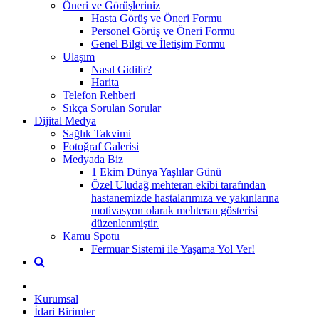
Öneri ve Görüşleriniz
Hasta Görüş ve Öneri Formu
Personel Görüş ve Öneri Formu
Genel Bilgi ve İletişim Formu
Ulaşım
Nasıl Gidilir?
Harita
Telefon Rehberi
Sıkça Sorulan Sorular
Dijital Medya
Sağlık Takvimi
Fotoğraf Galerisi
Medyada Biz
1 Ekim Dünya Yaşlılar Günü
Özel Uludağ mehteran ekibi tarafından
hastanemizde hastalarımıza ve yakınlarına
motivasyon olarak mehteran gösterisi
düzenlenmiştir.
Kamu Spotu
Fermuar Sistemi ile Yaşama Yol Ver!
Kurumsal
İdari Birimler