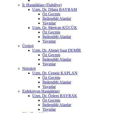
İç Hastalıkları (Dahiliye)
Uzm. Dr. Dilara BAYRAM
Öz Geçmiş
İlgilendiği Alanlar
Yayınlar
Uzm. Dr. Mertcan KÜÇÜK
Öz Geçmiş
İlgilendiği Alanlar
Yayınlar
Üroloji
Uzm. Dr. Ahmet Suat DEMİR
Öz Geçmiş
İlgilendiği Alanlar
Yayınlar
Nöroloji
Uzm. Dr. Cengiz KAPLAN
Öz Geçmiş
İlgilendiği Alanlar
Yayınlar
Enfeksiyon Hastalıkları
Uzm. Dr. Özlem BAYRAK
Öz Geçmiş
İlgilendiği Alanlar
Yayınlar