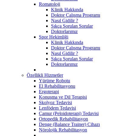
Romatoloji
Klinik Hakkında
Doktor Çalışma Programı
Nasıl Gidilir ?
Sıkça Sorulan Sorular
Doktorlarımız
Spor Hekimliği
Klinik Hakkında
Doktor Çalışma Programı
Nasıl Gidilir ?
Sıkça Sorulan Sorular
Doktorlarımız
Özellikli Hizmetler
Yürüme Robotu
El Rehabilitasyonu
Ergoterapi
Konuşma ve Dil Terapisi
Skolyoz Tedavisi
Lenfödem Tedavisi
Çamur (Peloidoterapi) Tedavisi
Ortopedik Rehabilitasyon
Denge (Balance Trainer) Cihazı
Nörolojik Rehabilitasyon