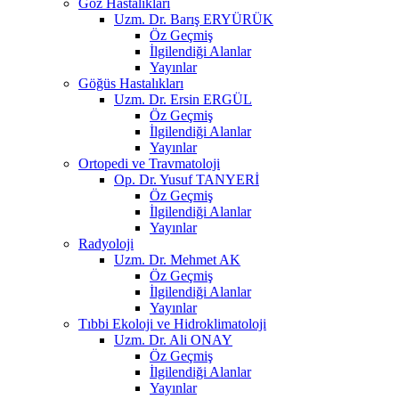
Göz Hastalıkları
Uzm. Dr. Barış ERYÜRÜK
Öz Geçmiş
İlgilendiği Alanlar
Yayınlar
Göğüs Hastalıkları
Uzm. Dr. Ersin ERGÜL
Öz Geçmiş
İlgilendiği Alanlar
Yayınlar
Ortopedi ve Travmatoloji
Op. Dr. Yusuf TANYERİ
Öz Geçmiş
İlgilendiği Alanlar
Yayınlar
Radyoloji
Uzm. Dr. Mehmet AK
Öz Geçmiş
İlgilendiği Alanlar
Yayınlar
Tıbbi Ekoloji ve Hidroklimatoloji
Uzm. Dr. Ali ONAY
Öz Geçmiş
İlgilendiği Alanlar
Yayınlar