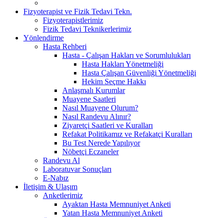
Fizyoterapist ve Fizik Tedavi Tekn.
Fizyoterapistlerimiz
Fizik Tedavi Teknikerlerimiz
Yönlendirme
Hasta Rehberi
Hasta - Çalışan Hakları ve Sorumlulukları
Hasta Hakları Yönetmeliği
Hasta Çalışan Güvenliği Yönetmeliği
Hekim Seçme Hakkı
Anlaşmalı Kurumlar
Muayene Saatleri
Nasıl Muayene Olurum?
Nasıl Randevu Alınır?
Ziyaretçi Saatleri ve Kuralları
Refakat Politikamız ve Refakatçi Kuralları
Bu Test Nerede Yapılıyor
Nöbetçi Eczaneler
Randevu Al
Laboratuvar Sonuçları
E-Nabız
İletişim & Ulaşım
Anketlerimiz
Ayaktan Hasta Memnuniyet Anketi
Yatan Hasta Memnuniyet Anketi