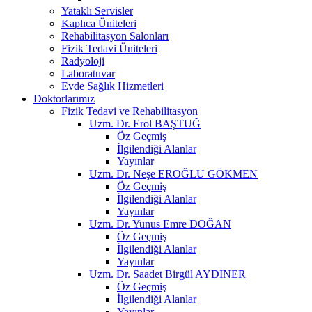
Yataklı Servisler
Kaplıca Üniteleri
Rehabilitasyon Salonları
Fizik Tedavi Üniteleri
Radyoloji
Laboratuvar
Evde Sağlık Hizmetleri
Doktorlarımız
Fizik Tedavi ve Rehabilitasyon
Uzm. Dr. Erol BAŞTUĞ
Öz Geçmiş
İlgilendiği Alanlar
Yayınlar
Uzm. Dr. Neşe EROĞLU GÖKMEN
Öz Geçmiş
İlgilendiği Alanlar
Yayınlar
Uzm. Dr. Yunus Emre DOĞAN
Öz Geçmiş
İlgilendiği Alanlar
Yayınlar
Uzm. Dr. Saadet Birgül AYDINER
Öz Geçmiş
İlgilendiği Alanlar
Yayınlar