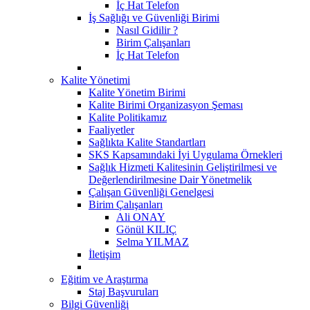
İç Hat Telefon
İş Sağlığı ve Güvenliği Birimi
Nasıl Gidilir ?
Birim Çalışanları
İç Hat Telefon
Kalite Yönetimi
Kalite Yönetim Birimi
Kalite Birimi Organizasyon Şeması
Kalite Politikamız
Faaliyetler
Sağlıkta Kalite Standartları
SKS Kapsamındaki İyi Uygulama Örnekleri
Sağlık Hizmeti Kalitesinin Geliştirilmesi ve
Değerlendirilmesine Dair Yönetmelik
Çalışan Güvenliği Genelgesi
Birim Çalışanları
Ali ONAY
Gönül KILIÇ
Selma YILMAZ
İletişim
Eğitim ve Araştırma
Staj Başvuruları
Bilgi Güvenliği