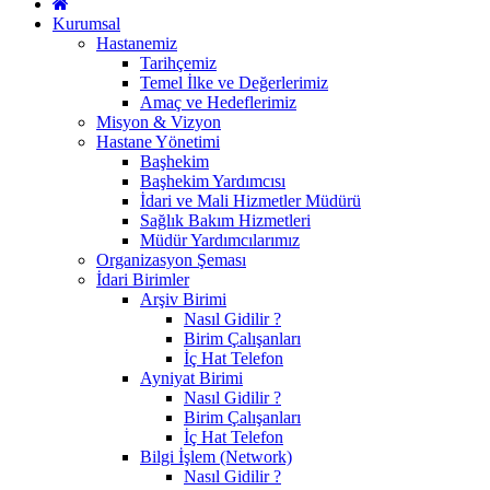
Kurumsal
Hastanemiz
Tarihçemiz
Temel İlke ve Değerlerimiz
Amaç ve Hedeflerimiz
Misyon & Vizyon
Hastane Yönetimi
Başhekim
Başhekim Yardımcısı
İdari ve Mali Hizmetler Müdürü
Sağlık Bakım Hizmetleri
Müdür Yardımcılarımız
Organizasyon Şeması
İdari Birimler
Arşiv Birimi
Nasıl Gidilir ?
Birim Çalışanları
İç Hat Telefon
Ayniyat Birimi
Nasıl Gidilir ?
Birim Çalışanları
İç Hat Telefon
Bilgi İşlem (Network)
Nasıl Gidilir ?