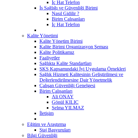
İç Hat Telefon
İş Sağlığı ve Güvenliği Birimi
Nasıl Gidilir ?
Birim Çalışanları
İç Hat Telefon
Kalite Yönetimi
Kalite Yönetim Birimi
Kalite Birimi Organizasyon Şeması
Kalite Politikamız
Faaliyetler
Sağlıkta Kalite Standartları
SKS Kapsamındaki İyi Uygulama Örnekleri
Sağlık Hizmeti Kalitesinin Geliştirilmesi ve
Değerlendirilmesine Dair Yönetmelik
Çalışan Güvenliği Genelgesi
Birim Çalışanları
Ali ONAY
Gönül KILIÇ
Selma YILMAZ
İletişim
Eğitim ve Araştırma
Staj Başvuruları
Bilgi Güvenliği