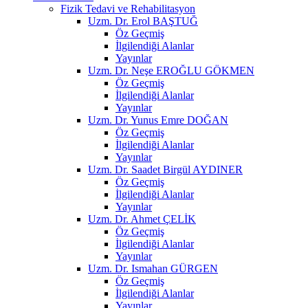
Fizik Tedavi ve Rehabilitasyon
Uzm. Dr. Erol BAŞTUĞ
Öz Geçmiş
İlgilendiği Alanlar
Yayınlar
Uzm. Dr. Neşe EROĞLU GÖKMEN
Öz Geçmiş
İlgilendiği Alanlar
Yayınlar
Uzm. Dr. Yunus Emre DOĞAN
Öz Geçmiş
İlgilendiği Alanlar
Yayınlar
Uzm. Dr. Saadet Birgül AYDINER
Öz Geçmiş
İlgilendiği Alanlar
Yayınlar
Uzm. Dr. Ahmet ÇELİK
Öz Geçmiş
İlgilendiği Alanlar
Yayınlar
Uzm. Dr. Ismahan GÜRGEN
Öz Geçmiş
İlgilendiği Alanlar
Yayınlar