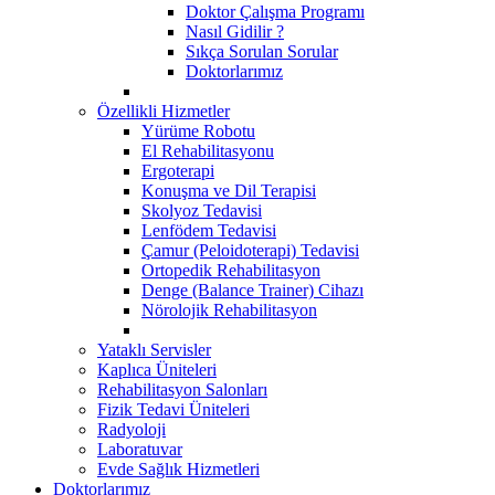
Doktor Çalışma Programı
Nasıl Gidilir ?
Sıkça Sorulan Sorular
Doktorlarımız
Özellikli Hizmetler
Yürüme Robotu
El Rehabilitasyonu
Ergoterapi
Konuşma ve Dil Terapisi
Skolyoz Tedavisi
Lenfödem Tedavisi
Çamur (Peloidoterapi) Tedavisi
Ortopedik Rehabilitasyon
Denge (Balance Trainer) Cihazı
Nörolojik Rehabilitasyon
Yataklı Servisler
Kaplıca Üniteleri
Rehabilitasyon Salonları
Fizik Tedavi Üniteleri
Radyoloji
Laboratuvar
Evde Sağlık Hizmetleri
Doktorlarımız