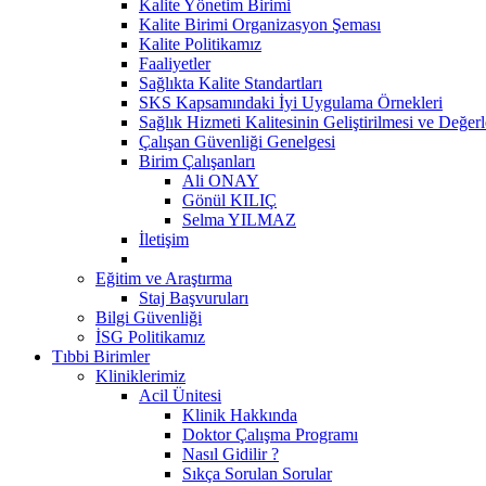
Kalite Yönetim Birimi
Kalite Birimi Organizasyon Şeması
Kalite Politikamız
Faaliyetler
Sağlıkta Kalite Standartları
SKS Kapsamındaki İyi Uygulama Örnekleri
Sağlık Hizmeti Kalitesinin Geliştirilmesi ve Değer
Çalışan Güvenliği Genelgesi
Birim Çalışanları
Ali ONAY
Gönül KILIÇ
Selma YILMAZ
İletişim
Eğitim ve Araştırma
Staj Başvuruları
Bilgi Güvenliği
İSG Politikamız
Tıbbi Birimler
Kliniklerimiz
Acil Ünitesi
Klinik Hakkında
Doktor Çalışma Programı
Nasıl Gidilir ?
Sıkça Sorulan Sorular