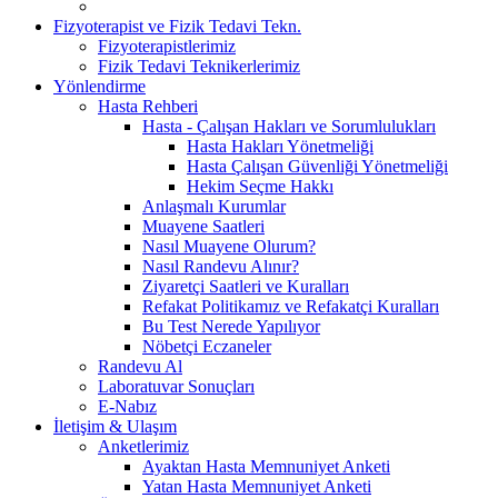
Fizyoterapist ve Fizik Tedavi Tekn.
Fizyoterapistlerimiz
Fizik Tedavi Teknikerlerimiz
Yönlendirme
Hasta Rehberi
Hasta - Çalışan Hakları ve Sorumlulukları
Hasta Hakları Yönetmeliği
Hasta Çalışan Güvenliği Yönetmeliği
Hekim Seçme Hakkı
Anlaşmalı Kurumlar
Muayene Saatleri
Nasıl Muayene Olurum?
Nasıl Randevu Alınır?
Ziyaretçi Saatleri ve Kuralları
Refakat Politikamız ve Refakatçi Kuralları
Bu Test Nerede Yapılıyor
Nöbetçi Eczaneler
Randevu Al
Laboratuvar Sonuçları
E-Nabız
İletişim & Ulaşım
Anketlerimiz
Ayaktan Hasta Memnuniyet Anketi
Yatan Hasta Memnuniyet Anketi