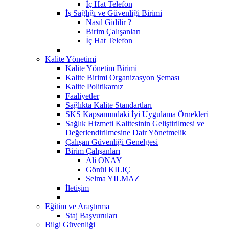
İç Hat Telefon
İş Sağlığı ve Güvenliği Birimi
Nasıl Gidilir ?
Birim Çalışanları
İç Hat Telefon
Kalite Yönetimi
Kalite Yönetim Birimi
Kalite Birimi Organizasyon Şeması
Kalite Politikamız
Faaliyetler
Sağlıkta Kalite Standartları
SKS Kapsamındaki İyi Uygulama Örnekleri
Sağlık Hizmeti Kalitesinin Geliştirilmesi ve
Değerlendirilmesine Dair Yönetmelik
Çalışan Güvenliği Genelgesi
Birim Çalışanları
Ali ONAY
Gönül KILIÇ
Selma YILMAZ
İletişim
Eğitim ve Araştırma
Staj Başvuruları
Bilgi Güvenliği