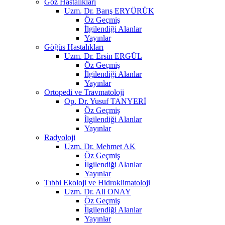
Göz Hastalıkları
Uzm. Dr. Barış ERYÜRÜK
Öz Geçmiş
İlgilendiği Alanlar
Yayınlar
Göğüs Hastalıkları
Uzm. Dr. Ersin ERGÜL
Öz Geçmiş
İlgilendiği Alanlar
Yayınlar
Ortopedi ve Travmatoloji
Op. Dr. Yusuf TANYERİ
Öz Geçmiş
İlgilendiği Alanlar
Yayınlar
Radyoloji
Uzm. Dr. Mehmet AK
Öz Geçmiş
İlgilendiği Alanlar
Yayınlar
Tıbbi Ekoloji ve Hidroklimatoloji
Uzm. Dr. Ali ONAY
Öz Geçmiş
İlgilendiği Alanlar
Yayınlar