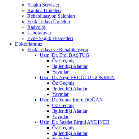
Yataklı Servisler
Kaplıca Üniteleri
Rehabilitasyon Salonları
Fizik Tedavi Üniteleri
Radyoloji
Laboratuvar
Evde Sağlık Hizmetleri
Doktorlarımız
Fizik Tedavi ve Rehabilitasyon
Uzm. Dr. Erol BAŞTUĞ
Öz Geçmiş
İlgilendiği Alanlar
Yayınlar
Uzm. Dr. Neşe EROĞLU GÖKMEN
Öz Geçmiş
İlgilendiği Alanlar
Yayınlar
Uzm. Dr. Yunus Emre DOĞAN
Öz Geçmiş
İlgilendiği Alanlar
Yayınlar
Uzm. Dr. Saadet Birgül AYDINER
Öz Geçmiş
İlgilendiği Alanlar
Yayınlar