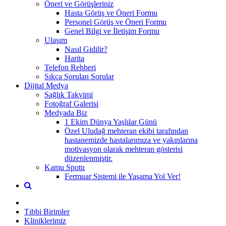
Öneri ve Görüşleriniz
Hasta Görüş ve Öneri Formu
Personel Görüş ve Öneri Formu
Genel Bilgi ve İletişim Formu
Ulaşım
Nasıl Gidilir?
Harita
Telefon Rehberi
Sıkça Sorulan Sorular
Dijital Medya
Sağlık Takvimi
Fotoğraf Galerisi
Medyada Biz
1 Ekim Dünya Yaşlılar Günü
Özel Uludağ mehteran ekibi tarafından
hastanemizde hastalarımıza ve yakınlarına
motivasyon olarak mehteran gösterisi
düzenlenmiştir.
Kamu Spotu
Fermuar Sistemi ile Yaşama Yol Ver!
Tıbbi Birimler
Kliniklerimiz