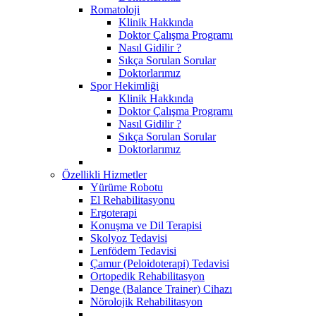
Romatoloji
Klinik Hakkında
Doktor Çalışma Programı
Nasıl Gidilir ?
Sıkça Sorulan Sorular
Doktorlarımız
Spor Hekimliği
Klinik Hakkında
Doktor Çalışma Programı
Nasıl Gidilir ?
Sıkça Sorulan Sorular
Doktorlarımız
Özellikli Hizmetler
Yürüme Robotu
El Rehabilitasyonu
Ergoterapi
Konuşma ve Dil Terapisi
Skolyoz Tedavisi
Lenfödem Tedavisi
Çamur (Peloidoterapi) Tedavisi
Ortopedik Rehabilitasyon
Denge (Balance Trainer) Cihazı
Nörolojik Rehabilitasyon