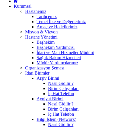
Kurumsal
Hastanemiz
Tarihçemiz
Temel İlke ve Değerlerimiz
Amaç ve Hedeflerimiz
Misyon & Vizyon
Hastane Yönetimi
Başhekim
Başhekim Yardımcısı
İdari ve Mali Hizmetler Müdürü
Sağlık Bakım Hizmetleri
Müdür Yardımcılarımız
Organizasyon Şeması
İdari Birimler
Arşiv Birimi
Nasıl Gidilir ?
Birim Çalışanları
İç Hat Telefon
Ayniyat Birimi
Nasıl Gidilir ?
Birim Çalışanları
İç Hat Telefon
Bilgi İşlem (Network)
Nasıl Gidilir ?