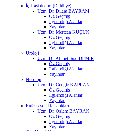
İç Hastalıkları (Dahiliye)
Uzm. Dr. Dilara BAYRAM
Öz Geçmiş
İlgilendiği Alanlar
Yayınlar
Uzm. Dr. Mertcan KÜÇÜK
Öz Geçmiş
İlgilendiği Alanlar
Yayınlar
Üroloji
Uzm. Dr. Ahmet Suat DEMİR
Öz Geçmiş
İlgilendiği Alanlar
Yayınlar
Nöroloji
Uzm. Dr. Cengiz KAPLAN
Öz Geçmiş
İlgilendiği Alanlar
Yayınlar
Enfeksiyon Hastalıkları
Uzm. Dr. Özlem BAYRAK
Öz Geçmiş
İlgilendiği Alanlar
Yayınlar