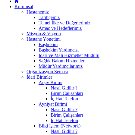
Kurumsal
Hastanemiz
Tarihçemiz
Temel İlke ve Değerlerimiz
Amaç ve Hedeflerimiz
Misyon & Vizyon
Hastane Yönetimi
Başhekim
Başhekim Yardımcısı
İdari ve Mali Hizmetler Müdürü
Sağlık Bakım Hizmetleri
Müdür Yardımcılarımız
Organizasyon Şeması
İdari Birimler
Arşiv Birimi
Nasıl Gidilir ?
Birim Çalışanları
İç Hat Telefon
Ayniyat Birimi
Nasıl Gidilir ?
Birim Çalışanları
İç Hat Telefon
Bilgi İşlem (Network)
Nasıl Gidilir ?