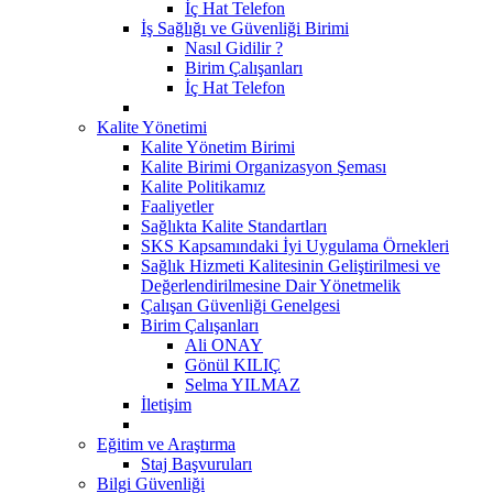
İç Hat Telefon
İş Sağlığı ve Güvenliği Birimi
Nasıl Gidilir ?
Birim Çalışanları
İç Hat Telefon
Kalite Yönetimi
Kalite Yönetim Birimi
Kalite Birimi Organizasyon Şeması
Kalite Politikamız
Faaliyetler
Sağlıkta Kalite Standartları
SKS Kapsamındaki İyi Uygulama Örnekleri
Sağlık Hizmeti Kalitesinin Geliştirilmesi ve
Değerlendirilmesine Dair Yönetmelik
Çalışan Güvenliği Genelgesi
Birim Çalışanları
Ali ONAY
Gönül KILIÇ
Selma YILMAZ
İletişim
Eğitim ve Araştırma
Staj Başvuruları
Bilgi Güvenliği