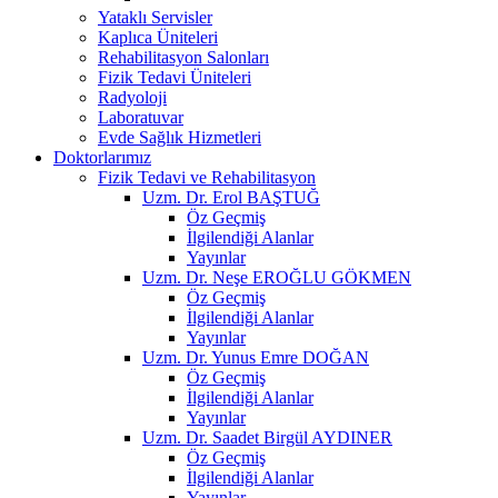
Yataklı Servisler
Kaplıca Üniteleri
Rehabilitasyon Salonları
Fizik Tedavi Üniteleri
Radyoloji
Laboratuvar
Evde Sağlık Hizmetleri
Doktorlarımız
Fizik Tedavi ve Rehabilitasyon
Uzm. Dr. Erol BAŞTUĞ
Öz Geçmiş
İlgilendiği Alanlar
Yayınlar
Uzm. Dr. Neşe EROĞLU GÖKMEN
Öz Geçmiş
İlgilendiği Alanlar
Yayınlar
Uzm. Dr. Yunus Emre DOĞAN
Öz Geçmiş
İlgilendiği Alanlar
Yayınlar
Uzm. Dr. Saadet Birgül AYDINER
Öz Geçmiş
İlgilendiği Alanlar
Yayınlar