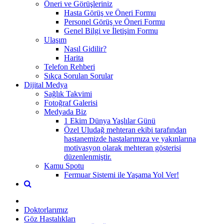
Öneri ve Görüşleriniz
Hasta Görüş ve Öneri Formu
Personel Görüş ve Öneri Formu
Genel Bilgi ve İletişim Formu
Ulaşım
Nasıl Gidilir?
Harita
Telefon Rehberi
Sıkça Sorulan Sorular
Dijital Medya
Sağlık Takvimi
Fotoğraf Galerisi
Medyada Biz
1 Ekim Dünya Yaşlılar Günü
Özel Uludağ mehteran ekibi tarafından
hastanemizde hastalarımıza ve yakınlarına
motivasyon olarak mehteran gösterisi
düzenlenmiştir.
Kamu Spotu
Fermuar Sistemi ile Yaşama Yol Ver!
Doktorlarımız
Göz Hastalıkları