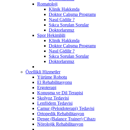
Romatoloji
Klinik Hakkında
Doktor Çalışma Programı
Nasıl Gidilir ?
Sıkça Sorulan Sorular
Doktorlarımız
Spor Hekimliği
Klinik Hakkında
Doktor Çalışma Programı
Nasıl Gidilir ?
Sıkça Sorulan Sorular
Doktorlarımız
Özellikli Hizmetler
Yürüme Robotu
El Rehabilitasyonu
Ergoterapi
Konuşma ve Dil Terapisi
Skolyoz Tedavisi
Lenfödem Tedavisi
Çamur (Peloidoterapi) Tedavisi
Ortopedik Rehabilitasyon
Denge (Balance Trainer) Cihazı
Nörolojik Rehabilitasyon