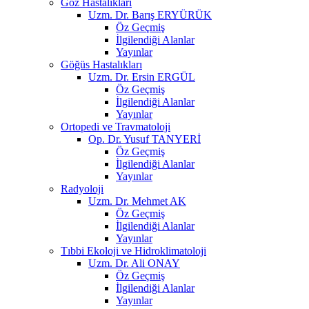
Göz Hastalıkları
Uzm. Dr. Barış ERYÜRÜK
Öz Geçmiş
İlgilendiği Alanlar
Yayınlar
Göğüs Hastalıkları
Uzm. Dr. Ersin ERGÜL
Öz Geçmiş
İlgilendiği Alanlar
Yayınlar
Ortopedi ve Travmatoloji
Op. Dr. Yusuf TANYERİ
Öz Geçmiş
İlgilendiği Alanlar
Yayınlar
Radyoloji
Uzm. Dr. Mehmet AK
Öz Geçmiş
İlgilendiği Alanlar
Yayınlar
Tıbbi Ekoloji ve Hidroklimatoloji
Uzm. Dr. Ali ONAY
Öz Geçmiş
İlgilendiği Alanlar
Yayınlar