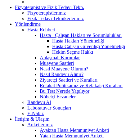
Fizyoterapist ve Fizik Tedavi Tekn.
Fizyoterapistlerimiz
Fizik Tedavi Teknikerlerimiz
Yönlendirme
Hasta Rehberi
Hasta - Çalışan Hakları ve Sorumlulukları
Hasta Hakları Yönetmeliği
Hasta Çalışan Güvenliği Yönetmeliği
Hekim Seçme Hakkı
Anlaşmalı Kurumlar
Muayene Saatleri
Nasıl Muayene Olurum?
Nasıl Randevu Alınır?
Ziyaretçi Saatleri ve Kuralları
Refakat Politikamız ve Refakatçi Kuralları
Bu Test Nerede Yapılıyor
Nöbetçi Eczaneler
Randevu Al
Laboratuvar Sonuçları
E-Nabız
İletişim & Ulaşım
Anketlerimiz
Ayaktan Hasta Memnuniyet Anketi
Yatan Hasta Memnuniyet Anketi