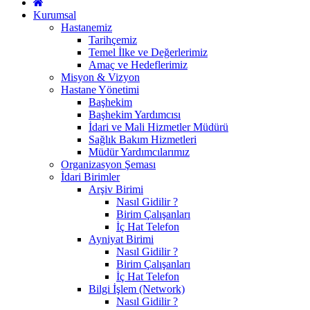
Kurumsal
Hastanemiz
Tarihçemiz
Temel İlke ve Değerlerimiz
Amaç ve Hedeflerimiz
Misyon & Vizyon
Hastane Yönetimi
Başhekim
Başhekim Yardımcısı
İdari ve Mali Hizmetler Müdürü
Sağlık Bakım Hizmetleri
Müdür Yardımcılarımız
Organizasyon Şeması
İdari Birimler
Arşiv Birimi
Nasıl Gidilir ?
Birim Çalışanları
İç Hat Telefon
Ayniyat Birimi
Nasıl Gidilir ?
Birim Çalışanları
İç Hat Telefon
Bilgi İşlem (Network)
Nasıl Gidilir ?