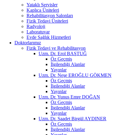
Yataklı Servisler
Kaplıca Üniteleri
Rehabilitasyon Salonları
Fizik Tedavi Üniteleri
Radyoloji
Laboratuvar
Evde Sağlık Hizmetleri
Doktorlarımız
Fizik Tedavi ve Rehabilitasyon
Uzm. Dr. Erol BAŞTUĞ
Öz Geçmiş
İlgilendiği Alanlar
Yayınlar
Uzm. Dr. Neşe EROĞLU GÖKMEN
Öz Geçmiş
İlgilendiği Alanlar
Yayınlar
Uzm. Dr. Yunus Emre DOĞAN
Öz Geçmiş
İlgilendiği Alanlar
Yayınlar
Uzm. Dr. Saadet Birgül AYDINER
Öz Geçmiş
İlgilendiği Alanlar
Yayınlar