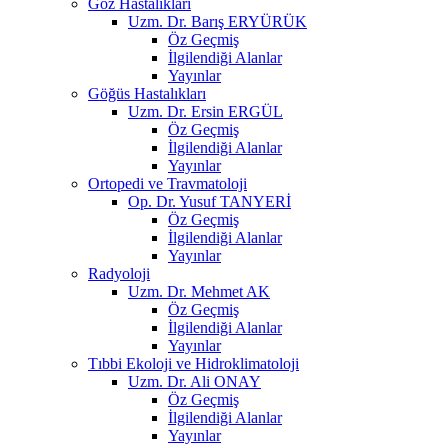
Göz Hastalıkları
Uzm. Dr. Barış ERYÜRÜK
Öz Geçmiş
İlgilendiği Alanlar
Yayınlar
Göğüs Hastalıkları
Uzm. Dr. Ersin ERGÜL
Öz Geçmiş
İlgilendiği Alanlar
Yayınlar
Ortopedi ve Travmatoloji
Op. Dr. Yusuf TANYERİ
Öz Geçmiş
İlgilendiği Alanlar
Yayınlar
Radyoloji
Uzm. Dr. Mehmet AK
Öz Geçmiş
İlgilendiği Alanlar
Yayınlar
Tıbbi Ekoloji ve Hidroklimatoloji
Uzm. Dr. Ali ONAY
Öz Geçmiş
İlgilendiği Alanlar
Yayınlar