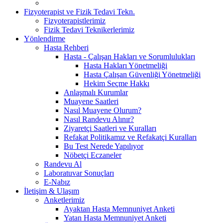
Fizyoterapist ve Fizik Tedavi Tekn.
Fizyoterapistlerimiz
Fizik Tedavi Teknikerlerimiz
Yönlendirme
Hasta Rehberi
Hasta - Çalışan Hakları ve Sorumlulukları
Hasta Hakları Yönetmeliği
Hasta Çalışan Güvenliği Yönetmeliği
Hekim Seçme Hakkı
Anlaşmalı Kurumlar
Muayene Saatleri
Nasıl Muayene Olurum?
Nasıl Randevu Alınır?
Ziyaretçi Saatleri ve Kuralları
Refakat Politikamız ve Refakatçi Kuralları
Bu Test Nerede Yapılıyor
Nöbetçi Eczaneler
Randevu Al
Laboratuvar Sonuçları
E-Nabız
İletişim & Ulaşım
Anketlerimiz
Ayaktan Hasta Memnuniyet Anketi
Yatan Hasta Memnuniyet Anketi