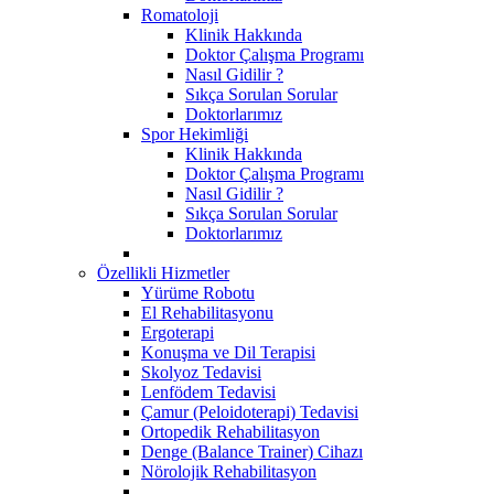
Romatoloji
Klinik Hakkında
Doktor Çalışma Programı
Nasıl Gidilir ?
Sıkça Sorulan Sorular
Doktorlarımız
Spor Hekimliği
Klinik Hakkında
Doktor Çalışma Programı
Nasıl Gidilir ?
Sıkça Sorulan Sorular
Doktorlarımız
Özellikli Hizmetler
Yürüme Robotu
El Rehabilitasyonu
Ergoterapi
Konuşma ve Dil Terapisi
Skolyoz Tedavisi
Lenfödem Tedavisi
Çamur (Peloidoterapi) Tedavisi
Ortopedik Rehabilitasyon
Denge (Balance Trainer) Cihazı
Nörolojik Rehabilitasyon