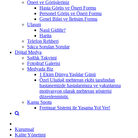
Öneri ve Görüşleriniz
Hasta Görüş ve Öneri Formu
Personel Görüş ve Öneri Formu
Genel Bilgi ve İletişim Formu
Ulaşım
Nasıl Gidilir?
Harita
Telefon Rehberi
Sıkça Sorulan Sorular
Dijital Medya
Sağlık Takvimi
Fotoğraf Galerisi
Medyada Biz
1 Ekim Dünya Yaşlılar Günü
Özel Uludağ mehteran ekibi tarafından
hastanemizde hastalarımıza ve yakınlarına
motivasyon olarak mehteran gösterisi
düzenlenmiştir.
Kamu Spotu
Fermuar Sistemi ile Yaşama Yol Ver!
Kurumsal
Kalite Yönetimi