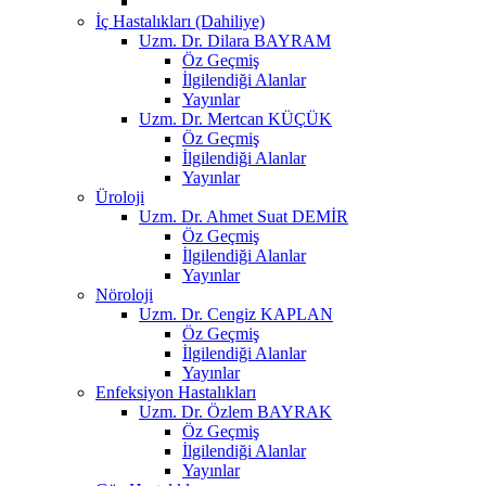
İç Hastalıkları (Dahiliye)
Uzm. Dr. Dilara BAYRAM
Öz Geçmiş
İlgilendiği Alanlar
Yayınlar
Uzm. Dr. Mertcan KÜÇÜK
Öz Geçmiş
İlgilendiği Alanlar
Yayınlar
Üroloji
Uzm. Dr. Ahmet Suat DEMİR
Öz Geçmiş
İlgilendiği Alanlar
Yayınlar
Nöroloji
Uzm. Dr. Cengiz KAPLAN
Öz Geçmiş
İlgilendiği Alanlar
Yayınlar
Enfeksiyon Hastalıkları
Uzm. Dr. Özlem BAYRAK
Öz Geçmiş
İlgilendiği Alanlar
Yayınlar