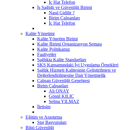
İç Hat Telefon
İş Sağlığı ve Güvenliği Birimi
Nasıl Gidilir ?
Birim Çalışanları
İç Hat Telefon
Kalite Yönetimi
Kalite Yönetim Birimi
Kalite Birimi Organizasyon Şeması
Kalite Politikamız
Faaliyetler
Sağlıkta Kalite Standartları
SKS Kapsamındaki İyi Uygulama Örnekleri
Sağlık Hizmeti Kalitesinin Geliştirilmesi ve
Değerlendirilmesine Dair Yönetmelik
Çalışan Güvenliği Genelgesi
Birim Çalışanları
Ali ONAY
Gönül KILIÇ
Selma YILMAZ
İletişim
Eğitim ve Araştırma
Staj Başvuruları
Bilgi Güvenliği