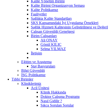
Kalite Yönetim Birimi
Kalite Birimi Organizasyon Şeması
Kalite Politikamız
Faaliyetler
Sağlıkta Kalite Standartları
SKS Kapsamındaki İyi Uygulama Örnekleri
Sağlık Hizmeti Kalitesinin Geliştirilmesi ve Değer
Çalışan Güvenliği Genelgesi
Birim Çalışanları
Ali ONAY
Gönül KILIÇ
Selma YILMAZ
İletişim
Eğitim ve Araştırma
Staj Başvuruları
Bilgi Güvenliği
İSG Politikamız
Tıbbi Birimler
Kliniklerimiz
Acil Ünitesi
Klinik Hakkında
Doktor Çalışma Programı
Nasıl Gidilir ?
Sıkça Sorulan Sorular