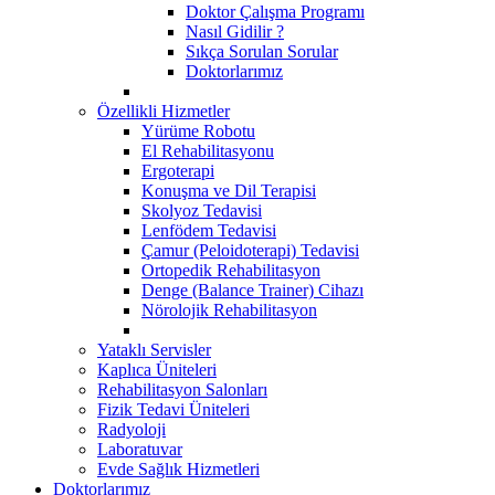
Doktor Çalışma Programı
Nasıl Gidilir ?
Sıkça Sorulan Sorular
Doktorlarımız
Özellikli Hizmetler
Yürüme Robotu
El Rehabilitasyonu
Ergoterapi
Konuşma ve Dil Terapisi
Skolyoz Tedavisi
Lenfödem Tedavisi
Çamur (Peloidoterapi) Tedavisi
Ortopedik Rehabilitasyon
Denge (Balance Trainer) Cihazı
Nörolojik Rehabilitasyon
Yataklı Servisler
Kaplıca Üniteleri
Rehabilitasyon Salonları
Fizik Tedavi Üniteleri
Radyoloji
Laboratuvar
Evde Sağlık Hizmetleri
Doktorlarımız