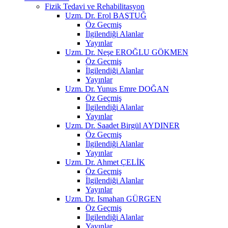
Fizik Tedavi ve Rehabilitasyon
Uzm. Dr. Erol BAŞTUĞ
Öz Geçmiş
İlgilendiği Alanlar
Yayınlar
Uzm. Dr. Neşe EROĞLU GÖKMEN
Öz Geçmiş
İlgilendiği Alanlar
Yayınlar
Uzm. Dr. Yunus Emre DOĞAN
Öz Geçmiş
İlgilendiği Alanlar
Yayınlar
Uzm. Dr. Saadet Birgül AYDINER
Öz Geçmiş
İlgilendiği Alanlar
Yayınlar
Uzm. Dr. Ahmet ÇELİK
Öz Geçmiş
İlgilendiği Alanlar
Yayınlar
Uzm. Dr. Ismahan GÜRGEN
Öz Geçmiş
İlgilendiği Alanlar
Yayınlar