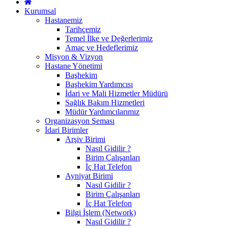
Kurumsal
Hastanemiz
Tarihçemiz
Temel İlke ve Değerlerimiz
Amaç ve Hedeflerimiz
Misyon & Vizyon
Hastane Yönetimi
Başhekim
Başhekim Yardımcısı
İdari ve Mali Hizmetler Müdürü
Sağlık Bakım Hizmetleri
Müdür Yardımcılarımız
Organizasyon Şeması
İdari Birimler
Arşiv Birimi
Nasıl Gidilir ?
Birim Çalışanları
İç Hat Telefon
Ayniyat Birimi
Nasıl Gidilir ?
Birim Çalışanları
İç Hat Telefon
Bilgi İşlem (Network)
Nasıl Gidilir ?