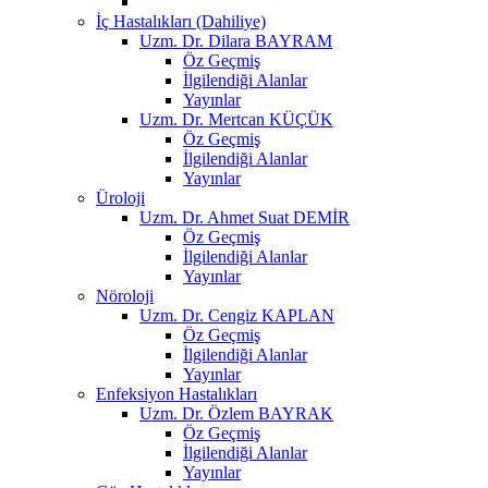
İç Hastalıkları (Dahiliye)
Uzm. Dr. Dilara BAYRAM
Öz Geçmiş
İlgilendiği Alanlar
Yayınlar
Uzm. Dr. Mertcan KÜÇÜK
Öz Geçmiş
İlgilendiği Alanlar
Yayınlar
Üroloji
Uzm. Dr. Ahmet Suat DEMİR
Öz Geçmiş
İlgilendiği Alanlar
Yayınlar
Nöroloji
Uzm. Dr. Cengiz KAPLAN
Öz Geçmiş
İlgilendiği Alanlar
Yayınlar
Enfeksiyon Hastalıkları
Uzm. Dr. Özlem BAYRAK
Öz Geçmiş
İlgilendiği Alanlar
Yayınlar