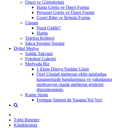
Öneri ve Görüşleriniz
Hasta Görüş ve Öneri Formu
Personel Görüş ve Öneri Formu
Genel Bilgi ve İletişim Formu
Ulaşım
Nasıl Gidilir?
Harita
Telefon Rehberi
Sıkça Sorulan Sorular
Dijital Medya
Sağlık Takvimi
Fotoğraf Galerisi
Medyada Biz
1 Ekim Dünya Yaşlılar Günü
Özel Uludağ mehteran ekibi tarafından
hastanemizde hastalarımıza ve yakınlarına
motivasyon olarak mehteran gösterisi
düzenlenmiştir.
Kamu Spotu
Fermuar Sistemi ile Yaşama Yol Ver!
Tıbbi Birimler
Kliniklerimiz