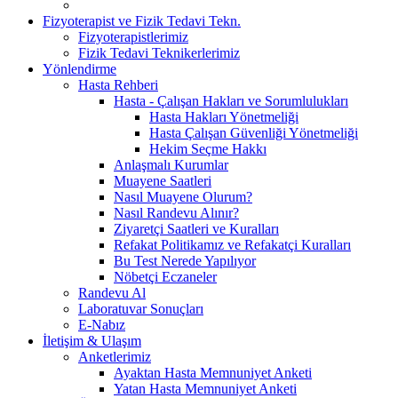
Fizyoterapist ve Fizik Tedavi Tekn.
Fizyoterapistlerimiz
Fizik Tedavi Teknikerlerimiz
Yönlendirme
Hasta Rehberi
Hasta - Çalışan Hakları ve Sorumlulukları
Hasta Hakları Yönetmeliği
Hasta Çalışan Güvenliği Yönetmeliği
Hekim Seçme Hakkı
Anlaşmalı Kurumlar
Muayene Saatleri
Nasıl Muayene Olurum?
Nasıl Randevu Alınır?
Ziyaretçi Saatleri ve Kuralları
Refakat Politikamız ve Refakatçi Kuralları
Bu Test Nerede Yapılıyor
Nöbetçi Eczaneler
Randevu Al
Laboratuvar Sonuçları
E-Nabız
İletişim & Ulaşım
Anketlerimiz
Ayaktan Hasta Memnuniyet Anketi
Yatan Hasta Memnuniyet Anketi