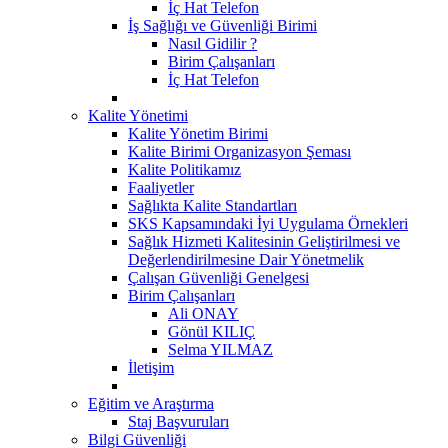
İç Hat Telefon
İş Sağlığı ve Güvenliği Birimi
Nasıl Gidilir ?
Birim Çalışanları
İç Hat Telefon
Kalite Yönetimi
Kalite Yönetim Birimi
Kalite Birimi Organizasyon Şeması
Kalite Politikamız
Faaliyetler
Sağlıkta Kalite Standartları
SKS Kapsamındaki İyi Uygulama Örnekleri
Sağlık Hizmeti Kalitesinin Geliştirilmesi ve
Değerlendirilmesine Dair Yönetmelik
Çalışan Güvenliği Genelgesi
Birim Çalışanları
Ali ONAY
Gönül KILIÇ
Selma YILMAZ
İletişim
Eğitim ve Araştırma
Staj Başvuruları
Bilgi Güvenliği