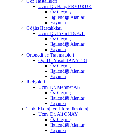
Göz Hastalıkları
Uzm. Dr. Barış ERYÜRÜK
Öz Geçmiş
İlgilendiği Alanlar
Yayınlar
Göğüs Hastalıkları
Uzm. Dr. Ersin ERGÜL
Öz Geçmiş
İlgilendiği Alanlar
Yayınlar
Ortopedi ve Travmatoloji
Op. Dr. Yusuf TANYERİ
Öz Geçmiş
İlgilendiği Alanlar
Yayınlar
Radyoloji
Uzm. Dr. Mehmet AK
Öz Geçmiş
İlgilendiği Alanlar
Yayınlar
Tıbbi Ekoloji ve Hidroklimatoloji
Uzm. Dr. Ali ONAY
Öz Geçmiş
İlgilendiği Alanlar
Yayınlar