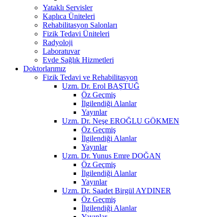
Yataklı Servisler
Kaplıca Üniteleri
Rehabilitasyon Salonları
Fizik Tedavi Üniteleri
Radyoloji
Laboratuvar
Evde Sağlık Hizmetleri
Doktorlarımız
Fizik Tedavi ve Rehabilitasyon
Uzm. Dr. Erol BAŞTUĞ
Öz Geçmiş
İlgilendiği Alanlar
Yayınlar
Uzm. Dr. Neşe EROĞLU GÖKMEN
Öz Geçmiş
İlgilendiği Alanlar
Yayınlar
Uzm. Dr. Yunus Emre DOĞAN
Öz Geçmiş
İlgilendiği Alanlar
Yayınlar
Uzm. Dr. Saadet Birgül AYDINER
Öz Geçmiş
İlgilendiği Alanlar
Yayınlar