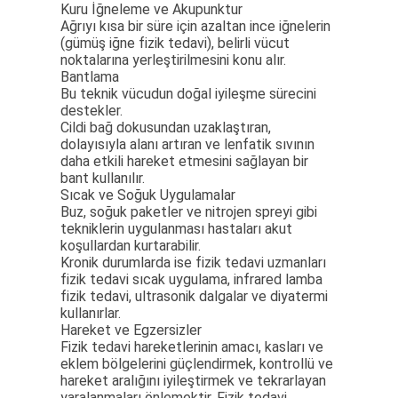
Kuru İğneleme ve Akupunktur
Ağrıyı kısa bir süre için azaltan ince iğnelerin
(gümüş iğne fizik tedavi), belirli vücut
noktalarına yerleştirilmesini konu alır.
Bantlama
Bu teknik vücudun doğal iyileşme sürecini
destekler.
Cildi bağ dokusundan uzaklaştıran,
dolayısıyla alanı artıran ve lenfatik sıvının
daha etkili hareket etmesini sağlayan bir
bant kullanılır.
Sıcak ve Soğuk Uygulamalar
Buz, soğuk paketler ve nitrojen spreyi gibi
tekniklerin uygulanması hastaları akut
koşullardan kurtarabilir.
Kronik durumlarda ise fizik tedavi uzmanları
fizik tedavi sıcak uygulama, infrared lamba
fizik tedavi, ultrasonik dalgalar ve diyatermi
kullanırlar.
Hareket ve Egzersizler
Fizik tedavi hareketlerinin amacı, kasları ve
eklem bölgelerini güçlendirmek, kontrollü ve
hareket aralığını iyileştirmek ve tekrarlayan
yaralanmaları önlemektir. Fizik tedavi