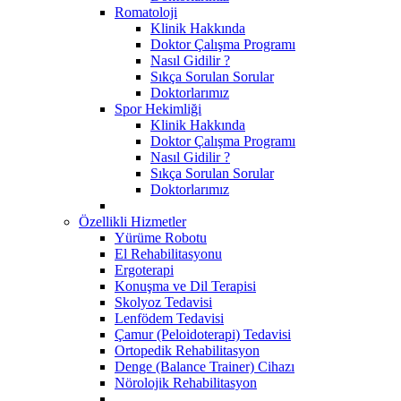
Romatoloji
Klinik Hakkında
Doktor Çalışma Programı
Nasıl Gidilir ?
Sıkça Sorulan Sorular
Doktorlarımız
Spor Hekimliği
Klinik Hakkında
Doktor Çalışma Programı
Nasıl Gidilir ?
Sıkça Sorulan Sorular
Doktorlarımız
Özellikli Hizmetler
Yürüme Robotu
El Rehabilitasyonu
Ergoterapi
Konuşma ve Dil Terapisi
Skolyoz Tedavisi
Lenfödem Tedavisi
Çamur (Peloidoterapi) Tedavisi
Ortopedik Rehabilitasyon
Denge (Balance Trainer) Cihazı
Nörolojik Rehabilitasyon