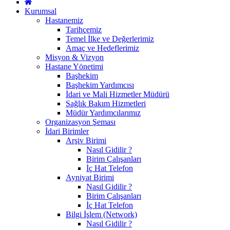
Kurumsal
Hastanemiz
Tarihçemiz
Temel İlke ve Değerlerimiz
Amaç ve Hedeflerimiz
Misyon & Vizyon
Hastane Yönetimi
Başhekim
Başhekim Yardımcısı
İdari ve Mali Hizmetler Müdürü
Sağlık Bakım Hizmetleri
Müdür Yardımcılarımız
Organizasyon Şeması
İdari Birimler
Arşiv Birimi
Nasıl Gidilir ?
Birim Çalışanları
İç Hat Telefon
Ayniyat Birimi
Nasıl Gidilir ?
Birim Çalışanları
İç Hat Telefon
Bilgi İşlem (Network)
Nasıl Gidilir ?