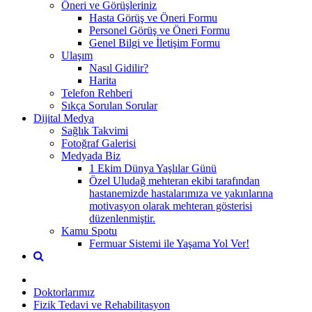
Öneri ve Görüşleriniz
Hasta Görüş ve Öneri Formu
Personel Görüş ve Öneri Formu
Genel Bilgi ve İletişim Formu
Ulaşım
Nasıl Gidilir?
Harita
Telefon Rehberi
Sıkça Sorulan Sorular
Dijital Medya
Sağlık Takvimi
Fotoğraf Galerisi
Medyada Biz
1 Ekim Dünya Yaşlılar Günü
Özel Uludağ mehteran ekibi tarafından
hastanemizde hastalarımıza ve yakınlarına
motivasyon olarak mehteran gösterisi
düzenlenmiştir.
Kamu Spotu
Fermuar Sistemi ile Yaşama Yol Ver!
Doktorlarımız
Fizik Tedavi ve Rehabilitasyon