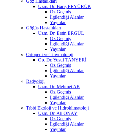
Göz Hastalıkları
Uzm. Dr. Barış ERYÜRÜK
Öz Geçmiş
İlgilendiği Alanlar
Yayınlar
Göğüs Hastalıkları
Uzm. Dr. Ersin ERGÜL
Öz Geçmiş
İlgilendiği Alanlar
Yayınlar
Ortopedi ve Travmatoloji
Op. Dr. Yusuf TANYERİ
Öz Geçmiş
İlgilendiği Alanlar
Yayınlar
Radyoloji
Uzm. Dr. Mehmet AK
Öz Geçmiş
İlgilendiği Alanlar
Yayınlar
Tıbbi Ekoloji ve Hidroklimatoloji
Uzm. Dr. Ali ONAY
Öz Geçmiş
İlgilendiği Alanlar
Yayınlar