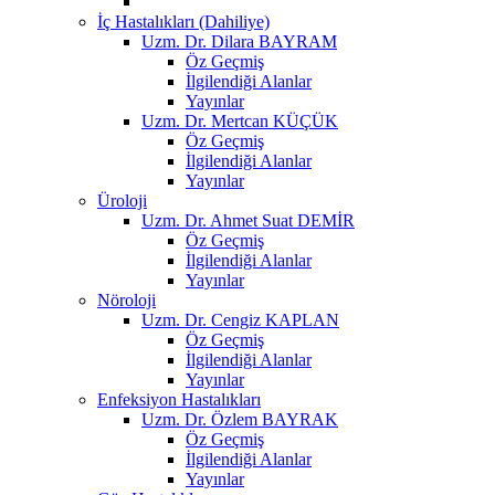
İç Hastalıkları (Dahiliye)
Uzm. Dr. Dilara BAYRAM
Öz Geçmiş
İlgilendiği Alanlar
Yayınlar
Uzm. Dr. Mertcan KÜÇÜK
Öz Geçmiş
İlgilendiği Alanlar
Yayınlar
Üroloji
Uzm. Dr. Ahmet Suat DEMİR
Öz Geçmiş
İlgilendiği Alanlar
Yayınlar
Nöroloji
Uzm. Dr. Cengiz KAPLAN
Öz Geçmiş
İlgilendiği Alanlar
Yayınlar
Enfeksiyon Hastalıkları
Uzm. Dr. Özlem BAYRAK
Öz Geçmiş
İlgilendiği Alanlar
Yayınlar