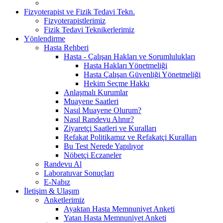
Fizyoterapist ve Fizik Tedavi Tekn.
Fizyoterapistlerimiz
Fizik Tedavi Teknikerlerimiz
Yönlendirme
Hasta Rehberi
Hasta - Çalışan Hakları ve Sorumlulukları
Hasta Hakları Yönetmeliği
Hasta Çalışan Güvenliği Yönetmeliği
Hekim Seçme Hakkı
Anlaşmalı Kurumlar
Muayene Saatleri
Nasıl Muayene Olurum?
Nasıl Randevu Alınır?
Ziyaretçi Saatleri ve Kuralları
Refakat Politikamız ve Refakatçi Kuralları
Bu Test Nerede Yapılıyor
Nöbetçi Eczaneler
Randevu Al
Laboratuvar Sonuçları
E-Nabız
İletişim & Ulaşım
Anketlerimiz
Ayaktan Hasta Memnuniyet Anketi
Yatan Hasta Memnuniyet Anketi