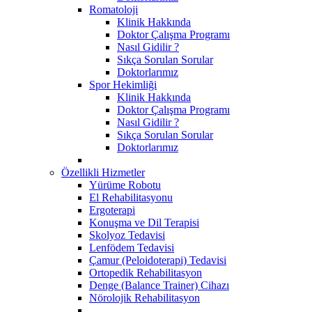
Romatoloji
Klinik Hakkında
Doktor Çalışma Programı
Nasıl Gidilir ?
Sıkça Sorulan Sorular
Doktorlarımız
Spor Hekimliği
Klinik Hakkında
Doktor Çalışma Programı
Nasıl Gidilir ?
Sıkça Sorulan Sorular
Doktorlarımız
Özellikli Hizmetler
Yürüme Robotu
El Rehabilitasyonu
Ergoterapi
Konuşma ve Dil Terapisi
Skolyoz Tedavisi
Lenfödem Tedavisi
Çamur (Peloidoterapi) Tedavisi
Ortopedik Rehabilitasyon
Denge (Balance Trainer) Cihazı
Nörolojik Rehabilitasyon