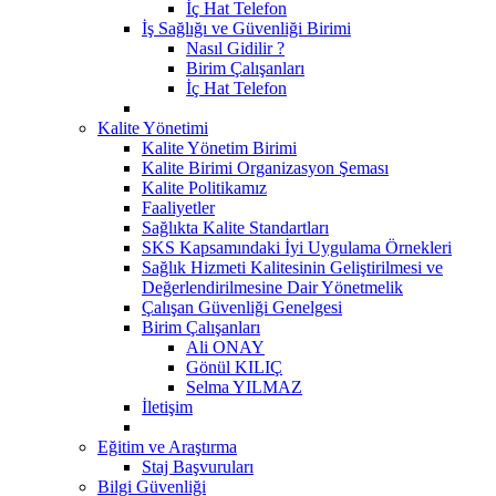
İç Hat Telefon
İş Sağlığı ve Güvenliği Birimi
Nasıl Gidilir ?
Birim Çalışanları
İç Hat Telefon
Kalite Yönetimi
Kalite Yönetim Birimi
Kalite Birimi Organizasyon Şeması
Kalite Politikamız
Faaliyetler
Sağlıkta Kalite Standartları
SKS Kapsamındaki İyi Uygulama Örnekleri
Sağlık Hizmeti Kalitesinin Geliştirilmesi ve
Değerlendirilmesine Dair Yönetmelik
Çalışan Güvenliği Genelgesi
Birim Çalışanları
Ali ONAY
Gönül KILIÇ
Selma YILMAZ
İletişim
Eğitim ve Araştırma
Staj Başvuruları
Bilgi Güvenliği