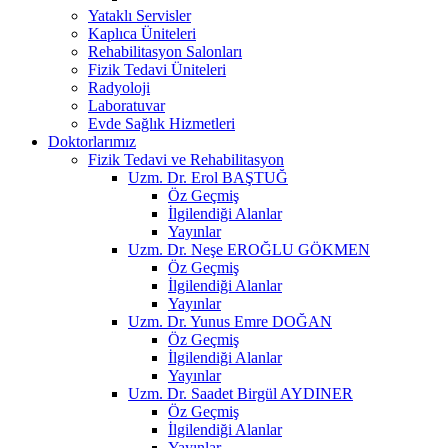
Yataklı Servisler
Kaplıca Üniteleri
Rehabilitasyon Salonları
Fizik Tedavi Üniteleri
Radyoloji
Laboratuvar
Evde Sağlık Hizmetleri
Doktorlarımız
Fizik Tedavi ve Rehabilitasyon
Uzm. Dr. Erol BAŞTUĞ
Öz Geçmiş
İlgilendiği Alanlar
Yayınlar
Uzm. Dr. Neşe EROĞLU GÖKMEN
Öz Geçmiş
İlgilendiği Alanlar
Yayınlar
Uzm. Dr. Yunus Emre DOĞAN
Öz Geçmiş
İlgilendiği Alanlar
Yayınlar
Uzm. Dr. Saadet Birgül AYDINER
Öz Geçmiş
İlgilendiği Alanlar
Yayınlar