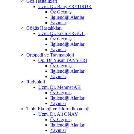
Göz Hastalıkları
Uzm. Dr. Barış ERYÜRÜK
Öz Geçmiş
İlgilendiği Alanlar
Yayınlar
Göğüs Hastalıkları
Uzm. Dr. Ersin ERGÜL
Öz Geçmiş
İlgilendiği Alanlar
Yayınlar
Ortopedi ve Travmatoloji
Op. Dr. Yusuf TANYERİ
Öz Geçmiş
İlgilendiği Alanlar
Yayınlar
Radyoloji
Uzm. Dr. Mehmet AK
Öz Geçmiş
İlgilendiği Alanlar
Yayınlar
Tıbbi Ekoloji ve Hidroklimatoloji
Uzm. Dr. Ali ONAY
Öz Geçmiş
İlgilendiği Alanlar
Yayınlar