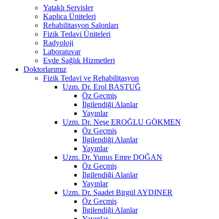
Yataklı Servisler
Kaplıca Üniteleri
Rehabilitasyon Salonları
Fizik Tedavi Üniteleri
Radyoloji
Laboratuvar
Evde Sağlık Hizmetleri
Doktorlarımız
Fizik Tedavi ve Rehabilitasyon
Uzm. Dr. Erol BAŞTUĞ
Öz Geçmiş
İlgilendiği Alanlar
Yayınlar
Uzm. Dr. Neşe EROĞLU GÖKMEN
Öz Geçmiş
İlgilendiği Alanlar
Yayınlar
Uzm. Dr. Yunus Emre DOĞAN
Öz Geçmiş
İlgilendiği Alanlar
Yayınlar
Uzm. Dr. Saadet Birgül AYDINER
Öz Geçmiş
İlgilendiği Alanlar
Yayınlar