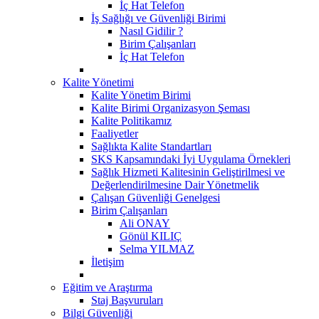
İç Hat Telefon
İş Sağlığı ve Güvenliği Birimi
Nasıl Gidilir ?
Birim Çalışanları
İç Hat Telefon
Kalite Yönetimi
Kalite Yönetim Birimi
Kalite Birimi Organizasyon Şeması
Kalite Politikamız
Faaliyetler
Sağlıkta Kalite Standartları
SKS Kapsamındaki İyi Uygulama Örnekleri
Sağlık Hizmeti Kalitesinin Geliştirilmesi ve
Değerlendirilmesine Dair Yönetmelik
Çalışan Güvenliği Genelgesi
Birim Çalışanları
Ali ONAY
Gönül KILIÇ
Selma YILMAZ
İletişim
Eğitim ve Araştırma
Staj Başvuruları
Bilgi Güvenliği