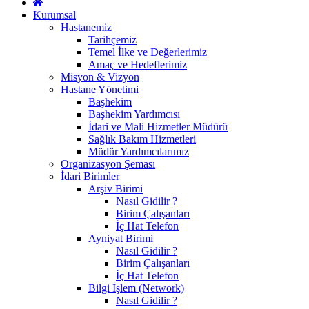
Kurumsal
Hastanemiz
Tarihçemiz
Temel İlke ve Değerlerimiz
Amaç ve Hedeflerimiz
Misyon & Vizyon
Hastane Yönetimi
Başhekim
Başhekim Yardımcısı
İdari ve Mali Hizmetler Müdürü
Sağlık Bakım Hizmetleri
Müdür Yardımcılarımız
Organizasyon Şeması
İdari Birimler
Arşiv Birimi
Nasıl Gidilir ?
Birim Çalışanları
İç Hat Telefon
Ayniyat Birimi
Nasıl Gidilir ?
Birim Çalışanları
İç Hat Telefon
Bilgi İşlem (Network)
Nasıl Gidilir ?