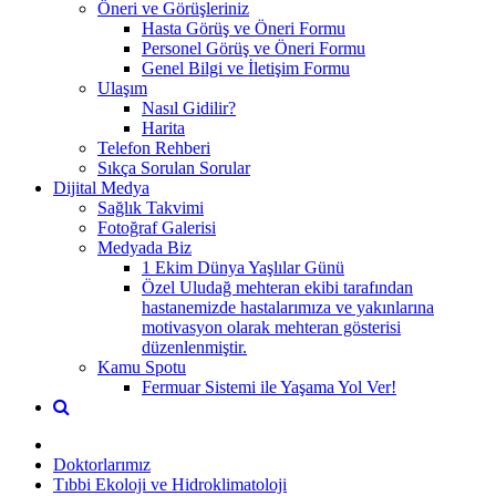
Öneri ve Görüşleriniz
Hasta Görüş ve Öneri Formu
Personel Görüş ve Öneri Formu
Genel Bilgi ve İletişim Formu
Ulaşım
Nasıl Gidilir?
Harita
Telefon Rehberi
Sıkça Sorulan Sorular
Dijital Medya
Sağlık Takvimi
Fotoğraf Galerisi
Medyada Biz
1 Ekim Dünya Yaşlılar Günü
Özel Uludağ mehteran ekibi tarafından
hastanemizde hastalarımıza ve yakınlarına
motivasyon olarak mehteran gösterisi
düzenlenmiştir.
Kamu Spotu
Fermuar Sistemi ile Yaşama Yol Ver!
Doktorlarımız
Tıbbi Ekoloji ve Hidroklimatoloji