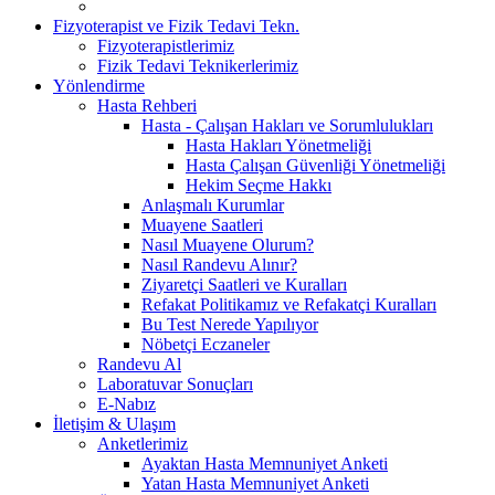
Fizyoterapist ve Fizik Tedavi Tekn.
Fizyoterapistlerimiz
Fizik Tedavi Teknikerlerimiz
Yönlendirme
Hasta Rehberi
Hasta - Çalışan Hakları ve Sorumlulukları
Hasta Hakları Yönetmeliği
Hasta Çalışan Güvenliği Yönetmeliği
Hekim Seçme Hakkı
Anlaşmalı Kurumlar
Muayene Saatleri
Nasıl Muayene Olurum?
Nasıl Randevu Alınır?
Ziyaretçi Saatleri ve Kuralları
Refakat Politikamız ve Refakatçi Kuralları
Bu Test Nerede Yapılıyor
Nöbetçi Eczaneler
Randevu Al
Laboratuvar Sonuçları
E-Nabız
İletişim & Ulaşım
Anketlerimiz
Ayaktan Hasta Memnuniyet Anketi
Yatan Hasta Memnuniyet Anketi