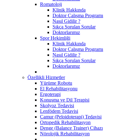
Romatoloji
Klinik Hakkında
Doktor Çalışma Programı
Nasıl Gidilir ?
Sıkça Sorulan Sorular
Doktorlarımız
Spor Hekimliği
Klinik Hakkında
Doktor Çalışma Programı
Nasıl Gidilir ?
Sıkça Sorulan Sorular
Doktorlarımız
Özellikli Hizmetler
Yürüme Robotu
El Rehabilitasyonu
Ergoterapi
Konuşma ve Dil Terapisi
Skolyoz Tedavisi
Lenfödem Tedavisi
Çamur (Peloidoterapi) Tedavisi
Ortopedik Rehabilitasyon
Denge (Balance Trainer) Cihazı
Nörolojik Rehabilitasyon