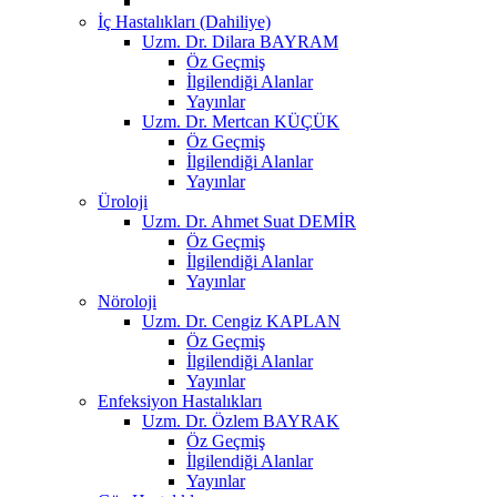
İç Hastalıkları (Dahiliye)
Uzm. Dr. Dilara BAYRAM
Öz Geçmiş
İlgilendiği Alanlar
Yayınlar
Uzm. Dr. Mertcan KÜÇÜK
Öz Geçmiş
İlgilendiği Alanlar
Yayınlar
Üroloji
Uzm. Dr. Ahmet Suat DEMİR
Öz Geçmiş
İlgilendiği Alanlar
Yayınlar
Nöroloji
Uzm. Dr. Cengiz KAPLAN
Öz Geçmiş
İlgilendiği Alanlar
Yayınlar
Enfeksiyon Hastalıkları
Uzm. Dr. Özlem BAYRAK
Öz Geçmiş
İlgilendiği Alanlar
Yayınlar