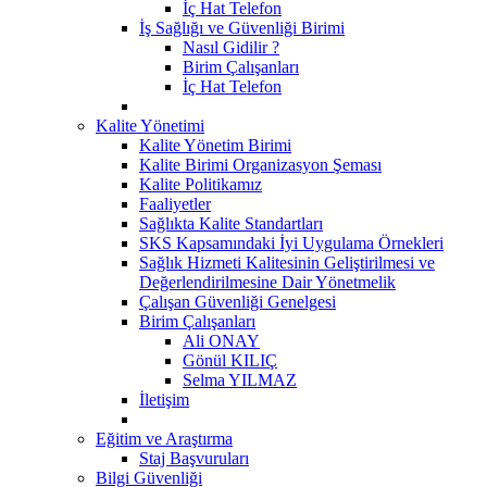
İç Hat Telefon
İş Sağlığı ve Güvenliği Birimi
Nasıl Gidilir ?
Birim Çalışanları
İç Hat Telefon
Kalite Yönetimi
Kalite Yönetim Birimi
Kalite Birimi Organizasyon Şeması
Kalite Politikamız
Faaliyetler
Sağlıkta Kalite Standartları
SKS Kapsamındaki İyi Uygulama Örnekleri
Sağlık Hizmeti Kalitesinin Geliştirilmesi ve
Değerlendirilmesine Dair Yönetmelik
Çalışan Güvenliği Genelgesi
Birim Çalışanları
Ali ONAY
Gönül KILIÇ
Selma YILMAZ
İletişim
Eğitim ve Araştırma
Staj Başvuruları
Bilgi Güvenliği