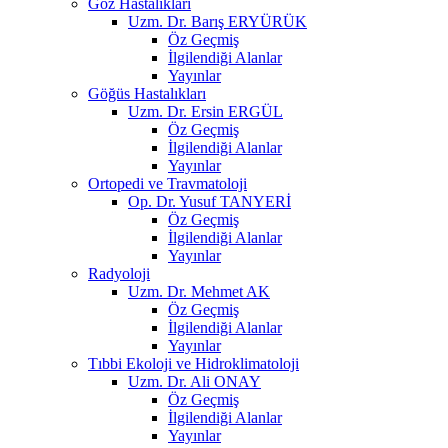
Göz Hastalıkları
Uzm. Dr. Barış ERYÜRÜK
Öz Geçmiş
İlgilendiği Alanlar
Yayınlar
Göğüs Hastalıkları
Uzm. Dr. Ersin ERGÜL
Öz Geçmiş
İlgilendiği Alanlar
Yayınlar
Ortopedi ve Travmatoloji
Op. Dr. Yusuf TANYERİ
Öz Geçmiş
İlgilendiği Alanlar
Yayınlar
Radyoloji
Uzm. Dr. Mehmet AK
Öz Geçmiş
İlgilendiği Alanlar
Yayınlar
Tıbbi Ekoloji ve Hidroklimatoloji
Uzm. Dr. Ali ONAY
Öz Geçmiş
İlgilendiği Alanlar
Yayınlar