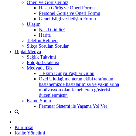
Öneri ve Görüşleriniz
Hasta Görüş ve Öneri Formu
Personel Görüş ve Öneri Formu
Genel Bilgi ve İletişim Formu
Ulaşım
Nasıl Gidilir?
Harita
Telefon Rehberi
Sıkça Sorulan Sorular
Dijital Medya
Sağlık Takvimi
Fotoğraf Galerisi
Medyada Biz
1 Ekim Dünya Yaşlılar Günü
Özel Uludağ mehteran ekibi tarafından
hastanemizde hastalarımıza ve yakınlarına
motivasyon olarak mehteran gösterisi
düzenlenmiştir.
Kamu Spotu
Fermuar Sistemi ile Yaşama Yol Ver!
Kurumsal
Kalite Yönetimi