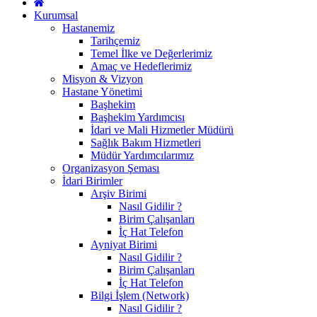
Kurumsal
Hastanemiz
Tarihçemiz
Temel İlke ve Değerlerimiz
Amaç ve Hedeflerimiz
Misyon & Vizyon
Hastane Yönetimi
Başhekim
Başhekim Yardımcısı
İdari ve Mali Hizmetler Müdürü
Sağlık Bakım Hizmetleri
Müdür Yardımcılarımız
Organizasyon Şeması
İdari Birimler
Arşiv Birimi
Nasıl Gidilir ?
Birim Çalışanları
İç Hat Telefon
Ayniyat Birimi
Nasıl Gidilir ?
Birim Çalışanları
İç Hat Telefon
Bilgi İşlem (Network)
Nasıl Gidilir ?