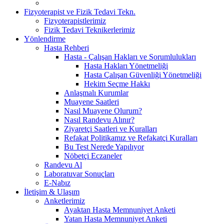
Fizyoterapist ve Fizik Tedavi Tekn.
Fizyoterapistlerimiz
Fizik Tedavi Teknikerlerimiz
Yönlendirme
Hasta Rehberi
Hasta - Çalışan Hakları ve Sorumlulukları
Hasta Hakları Yönetmeliği
Hasta Çalışan Güvenliği Yönetmeliği
Hekim Seçme Hakkı
Anlaşmalı Kurumlar
Muayene Saatleri
Nasıl Muayene Olurum?
Nasıl Randevu Alınır?
Ziyaretçi Saatleri ve Kuralları
Refakat Politikamız ve Refakatçi Kuralları
Bu Test Nerede Yapılıyor
Nöbetçi Eczaneler
Randevu Al
Laboratuvar Sonuçları
E-Nabız
İletişim & Ulaşım
Anketlerimiz
Ayaktan Hasta Memnuniyet Anketi
Yatan Hasta Memnuniyet Anketi