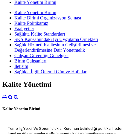
Kalite Yönetim Birimi
Kalite Yönetim Birimi
Kalite Birimi Organizasyon Şeması
Kalite Politikamız
Faaliyetler
Sağlıkta Kalite Standartları
SKS Kapsamındaki İyi Uygulama Örnekleri
Sağlık Hizmeti Kalitesinin Geliştirilmesi ve
Değerlendirilmesine Dair Yönetmelik
Çalışan Güvenliği Genelgesi
Birim Çalışanları
İletişim
Sağlıkla İlgili Önemli Gün ve Haftalar
Kalite Yönetimi
Kalite Yönetim Birimi
Temel İş,Yetki Ve Sorumluluklar Kurumun belirlediği politika, hedef,
kural ve düzenlemeler doğrultusunda kalite hizmetlerinin yerine