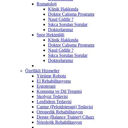
Romatoloji
Klinik Hakkında
Doktor Çalışma Programı
Nasıl Gidilir ?
Sıkça Sorulan Sorular
Doktorlarımız
Spor Hekimliği
Klinik Hakkında
Doktor Çalışma Programı
Nasıl Gidilir ?
Sıkça Sorulan Sorular
Doktorlarımız
Özellikli Hizmetler
Yürüme Robotu
El Rehabilitasyonu
Ergoterapi
Konuşma ve Dil Terapisi
Skolyoz Tedavisi
Lenfödem Tedavisi
Çamur (Peloidoterapi) Tedavisi
Ortopedik Rehabilitasyon
Denge (Balance Trainer) Cihazı
Nörolojik Rehabilitasyon