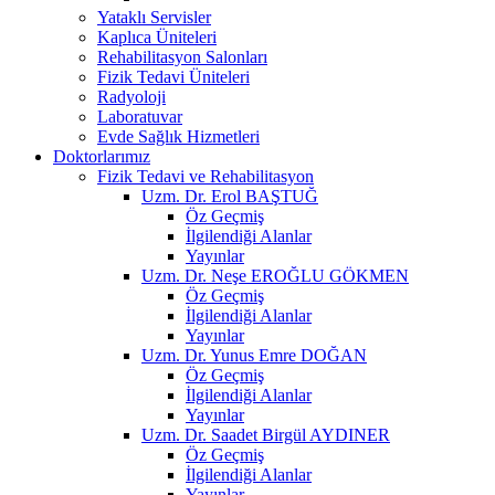
Yataklı Servisler
Kaplıca Üniteleri
Rehabilitasyon Salonları
Fizik Tedavi Üniteleri
Radyoloji
Laboratuvar
Evde Sağlık Hizmetleri
Doktorlarımız
Fizik Tedavi ve Rehabilitasyon
Uzm. Dr. Erol BAŞTUĞ
Öz Geçmiş
İlgilendiği Alanlar
Yayınlar
Uzm. Dr. Neşe EROĞLU GÖKMEN
Öz Geçmiş
İlgilendiği Alanlar
Yayınlar
Uzm. Dr. Yunus Emre DOĞAN
Öz Geçmiş
İlgilendiği Alanlar
Yayınlar
Uzm. Dr. Saadet Birgül AYDINER
Öz Geçmiş
İlgilendiği Alanlar
Yayınlar