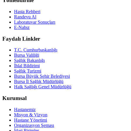
Yönlendirme
Hasta Rehberi
Randevu Al
Laboratuvar Sonuçları
E-Nabız
Faydalı Linkler
T.C. Cumhurbaşkanlığı
Bursa Valiliği
Sağlık Bakanlığı
İhlal Bildirimi
Sağlık Turizmi
Bursa Büyük Şehir Belediyesi
Bursa İl Sağlık Müdürlüğü
Halk Sağlığı Genel Müdürlüğü
Kurumsal
Hastanemiz
Misyon & Vizyon
Hastane Yönetimi
Organizasyon Şeması
İdari Birimler