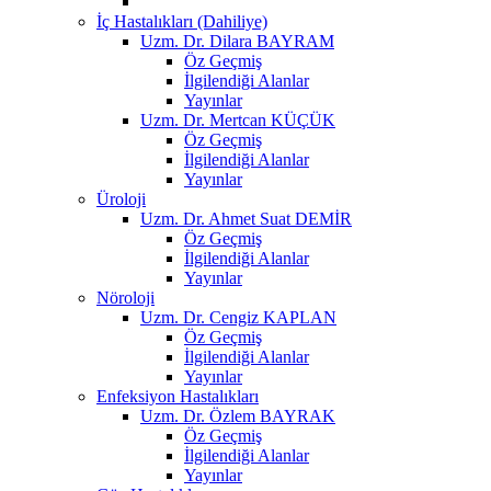
İç Hastalıkları (Dahiliye)
Uzm. Dr. Dilara BAYRAM
Öz Geçmiş
İlgilendiği Alanlar
Yayınlar
Uzm. Dr. Mertcan KÜÇÜK
Öz Geçmiş
İlgilendiği Alanlar
Yayınlar
Üroloji
Uzm. Dr. Ahmet Suat DEMİR
Öz Geçmiş
İlgilendiği Alanlar
Yayınlar
Nöroloji
Uzm. Dr. Cengiz KAPLAN
Öz Geçmiş
İlgilendiği Alanlar
Yayınlar
Enfeksiyon Hastalıkları
Uzm. Dr. Özlem BAYRAK
Öz Geçmiş
İlgilendiği Alanlar
Yayınlar