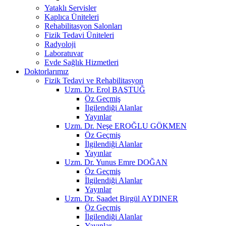
Yataklı Servisler
Kaplıca Üniteleri
Rehabilitasyon Salonları
Fizik Tedavi Üniteleri
Radyoloji
Laboratuvar
Evde Sağlık Hizmetleri
Doktorlarımız
Fizik Tedavi ve Rehabilitasyon
Uzm. Dr. Erol BAŞTUĞ
Öz Geçmiş
İlgilendiği Alanlar
Yayınlar
Uzm. Dr. Neşe EROĞLU GÖKMEN
Öz Geçmiş
İlgilendiği Alanlar
Yayınlar
Uzm. Dr. Yunus Emre DOĞAN
Öz Geçmiş
İlgilendiği Alanlar
Yayınlar
Uzm. Dr. Saadet Birgül AYDINER
Öz Geçmiş
İlgilendiği Alanlar
Yayınlar