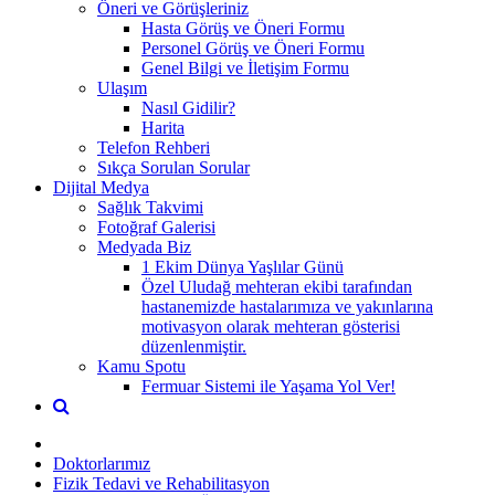
Öneri ve Görüşleriniz
Hasta Görüş ve Öneri Formu
Personel Görüş ve Öneri Formu
Genel Bilgi ve İletişim Formu
Ulaşım
Nasıl Gidilir?
Harita
Telefon Rehberi
Sıkça Sorulan Sorular
Dijital Medya
Sağlık Takvimi
Fotoğraf Galerisi
Medyada Biz
1 Ekim Dünya Yaşlılar Günü
Özel Uludağ mehteran ekibi tarafından
hastanemizde hastalarımıza ve yakınlarına
motivasyon olarak mehteran gösterisi
düzenlenmiştir.
Kamu Spotu
Fermuar Sistemi ile Yaşama Yol Ver!
Doktorlarımız
Fizik Tedavi ve Rehabilitasyon