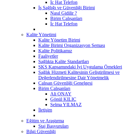
İç Hat Telefon
İş Sağlığı ve Güvenliği Birimi
Nasıl Gidilir ?
Birim Çalışanları
İç Hat Telefon
Kalite Yönetimi
Kalite Yönetim Birimi
Kalite Birimi Organizasyon Şeması
Kalite Politikamız
Faaliyetler
Sağlıkta Kalite Standartları
SKS Kapsamındaki İyi Uygulama Örnekleri
Sağlık Hizmeti Kalitesinin Geliştirilmesi ve
Değerlendirilmesine Dair Yönetmelik
Çalışan Güvenliği Genelgesi
Birim Çalışanları
Ali ONAY
Gönül KILIÇ
Selma YILMAZ
İletişim
Eğitim ve Araştırma
Staj Başvuruları
Bilgi Güvenliği