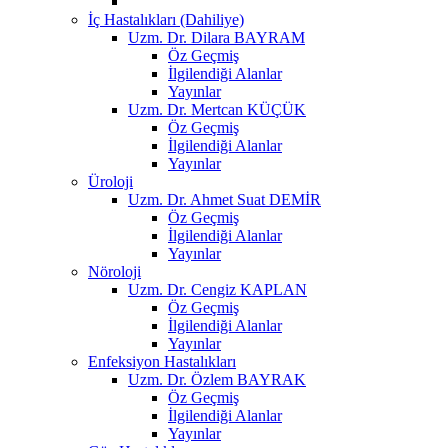
İç Hastalıkları (Dahiliye)
Uzm. Dr. Dilara BAYRAM
Öz Geçmiş
İlgilendiği Alanlar
Yayınlar
Uzm. Dr. Mertcan KÜÇÜK
Öz Geçmiş
İlgilendiği Alanlar
Yayınlar
Üroloji
Uzm. Dr. Ahmet Suat DEMİR
Öz Geçmiş
İlgilendiği Alanlar
Yayınlar
Nöroloji
Uzm. Dr. Cengiz KAPLAN
Öz Geçmiş
İlgilendiği Alanlar
Yayınlar
Enfeksiyon Hastalıkları
Uzm. Dr. Özlem BAYRAK
Öz Geçmiş
İlgilendiği Alanlar
Yayınlar