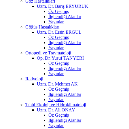
Göz Hastalıkları
Uzm. Dr. Barış ERYÜRÜK
Öz Geçmiş
İlgilendiği Alanlar
Yayınlar
Göğüs Hastalıkları
Uzm. Dr. Ersin ERGÜL
Öz Geçmiş
İlgilendiği Alanlar
Yayınlar
Ortopedi ve Travmatoloji
Op. Dr. Yusuf TANYERİ
Öz Geçmiş
İlgilendiği Alanlar
Yayınlar
Radyoloji
Uzm. Dr. Mehmet AK
Öz Geçmiş
İlgilendiği Alanlar
Yayınlar
Tıbbi Ekoloji ve Hidroklimatoloji
Uzm. Dr. Ali ONAY
Öz Geçmiş
İlgilendiği Alanlar
Yayınlar