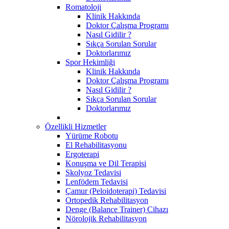
Romatoloji
Klinik Hakkında
Doktor Çalışma Programı
Nasıl Gidilir ?
Sıkça Sorulan Sorular
Doktorlarımız
Spor Hekimliği
Klinik Hakkında
Doktor Çalışma Programı
Nasıl Gidilir ?
Sıkça Sorulan Sorular
Doktorlarımız
Özellikli Hizmetler
Yürüme Robotu
El Rehabilitasyonu
Ergoterapi
Konuşma ve Dil Terapisi
Skolyoz Tedavisi
Lenfödem Tedavisi
Çamur (Peloidoterapi) Tedavisi
Ortopedik Rehabilitasyon
Denge (Balance Trainer) Cihazı
Nörolojik Rehabilitasyon