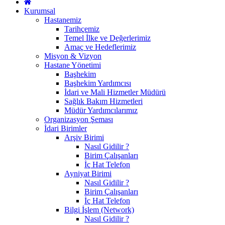
Kurumsal
Hastanemiz
Tarihçemiz
Temel İlke ve Değerlerimiz
Amaç ve Hedeflerimiz
Misyon & Vizyon
Hastane Yönetimi
Başhekim
Başhekim Yardımcısı
İdari ve Mali Hizmetler Müdürü
Sağlık Bakım Hizmetleri
Müdür Yardımcılarımız
Organizasyon Şeması
İdari Birimler
Arşiv Birimi
Nasıl Gidilir ?
Birim Çalışanları
İç Hat Telefon
Ayniyat Birimi
Nasıl Gidilir ?
Birim Çalışanları
İç Hat Telefon
Bilgi İşlem (Network)
Nasıl Gidilir ?