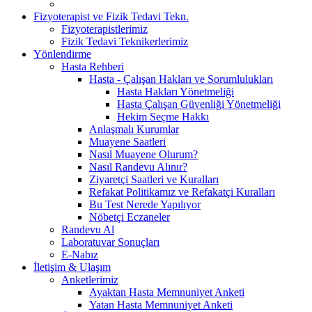
Fizyoterapist ve Fizik Tedavi Tekn.
Fizyoterapistlerimiz
Fizik Tedavi Teknikerlerimiz
Yönlendirme
Hasta Rehberi
Hasta - Çalışan Hakları ve Sorumlulukları
Hasta Hakları Yönetmeliği
Hasta Çalışan Güvenliği Yönetmeliği
Hekim Seçme Hakkı
Anlaşmalı Kurumlar
Muayene Saatleri
Nasıl Muayene Olurum?
Nasıl Randevu Alınır?
Ziyaretçi Saatleri ve Kuralları
Refakat Politikamız ve Refakatçi Kuralları
Bu Test Nerede Yapılıyor
Nöbetçi Eczaneler
Randevu Al
Laboratuvar Sonuçları
E-Nabız
İletişim & Ulaşım
Anketlerimiz
Ayaktan Hasta Memnuniyet Anketi
Yatan Hasta Memnuniyet Anketi