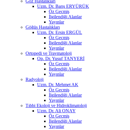
Göz Hastalıkları
Uzm. Dr. Barış ERYÜRÜK
Öz Geçmiş
İlgilendiği Alanlar
Yayınlar
Göğüs Hastalıkları
Uzm. Dr. Ersin ERGÜL
Öz Geçmiş
İlgilendiği Alanlar
Yayınlar
Ortopedi ve Travmatoloji
Op. Dr. Yusuf TANYERİ
Öz Geçmiş
İlgilendiği Alanlar
Yayınlar
Radyoloji
Uzm. Dr. Mehmet AK
Öz Geçmiş
İlgilendiği Alanlar
Yayınlar
Tıbbi Ekoloji ve Hidroklimatoloji
Uzm. Dr. Ali ONAY
Öz Geçmiş
İlgilendiği Alanlar
Yayınlar