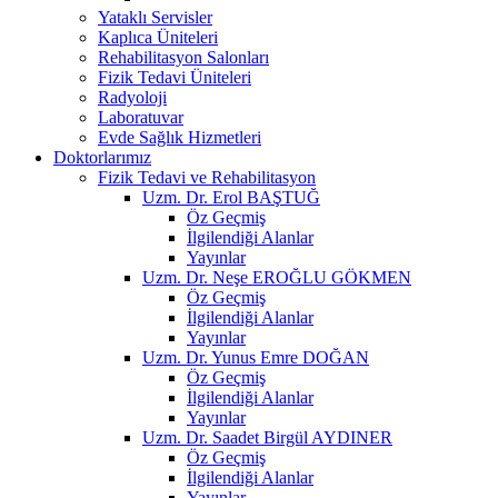
Yataklı Servisler
Kaplıca Üniteleri
Rehabilitasyon Salonları
Fizik Tedavi Üniteleri
Radyoloji
Laboratuvar
Evde Sağlık Hizmetleri
Doktorlarımız
Fizik Tedavi ve Rehabilitasyon
Uzm. Dr. Erol BAŞTUĞ
Öz Geçmiş
İlgilendiği Alanlar
Yayınlar
Uzm. Dr. Neşe EROĞLU GÖKMEN
Öz Geçmiş
İlgilendiği Alanlar
Yayınlar
Uzm. Dr. Yunus Emre DOĞAN
Öz Geçmiş
İlgilendiği Alanlar
Yayınlar
Uzm. Dr. Saadet Birgül AYDINER
Öz Geçmiş
İlgilendiği Alanlar
Yayınlar