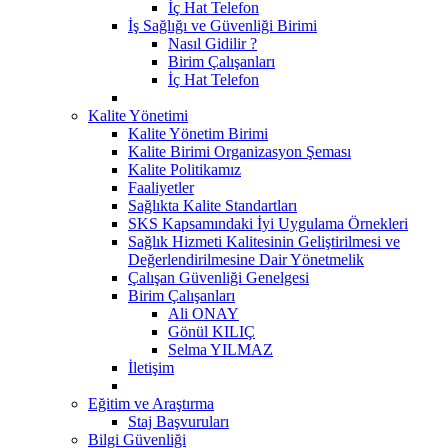
İç Hat Telefon
İş Sağlığı ve Güvenliği Birimi
Nasıl Gidilir ?
Birim Çalışanları
İç Hat Telefon
Kalite Yönetimi
Kalite Yönetim Birimi
Kalite Birimi Organizasyon Şeması
Kalite Politikamız
Faaliyetler
Sağlıkta Kalite Standartları
SKS Kapsamındaki İyi Uygulama Örnekleri
Sağlık Hizmeti Kalitesinin Geliştirilmesi ve
Değerlendirilmesine Dair Yönetmelik
Çalışan Güvenliği Genelgesi
Birim Çalışanları
Ali ONAY
Gönül KILIÇ
Selma YILMAZ
İletişim
Eğitim ve Araştırma
Staj Başvuruları
Bilgi Güvenliği