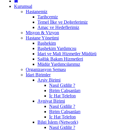
Kurumsal
Hastanemiz
Tarihçemiz
Temel İlke ve Değerlerimiz
Amaç ve Hedeflerimiz
Misyon & Vizyon
Hastane Yönetimi
Başhekim
Başhekim Yardımcısı
İdari ve Mali Hizmetler Müdürü
Sağlık Bakım Hizmetleri
Müdür Yardımcılarımız
Organizasyon Şeması
İdari Birimler
Arşiv Birimi
Nasıl Gidilir ?
Birim Çalışanları
İç Hat Telefon
Ayniyat Birimi
Nasıl Gidilir ?
Birim Çalışanları
İç Hat Telefon
Bilgi İşlem (Network)
Nasıl Gidilir ?