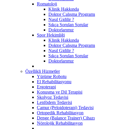
Romatoloji
Klinik Hakkında
Doktor Çalışma Programı
Nasıl Gidilir ?
Sıkça Sorulan Sorular
Doktorlarımız
Spor Hekimliği
Klinik Hakkında
Doktor Çalışma Programı
Nasıl Gidilir ?
Sıkça Sorulan Sorular
Doktorlarımız
Özellikli Hizmetler
Yürüme Robotu
El Rehabilitasyonu
Ergoterapi
Konuşma ve Dil Terapisi
Skolyoz Tedavisi
Lenfödem Tedavisi
Çamur (Peloidoterapi) Tedavisi
Ortopedik Rehabilitasyon
Denge (Balance Trainer) Cihazı
Nörolojik Rehabilitasyon