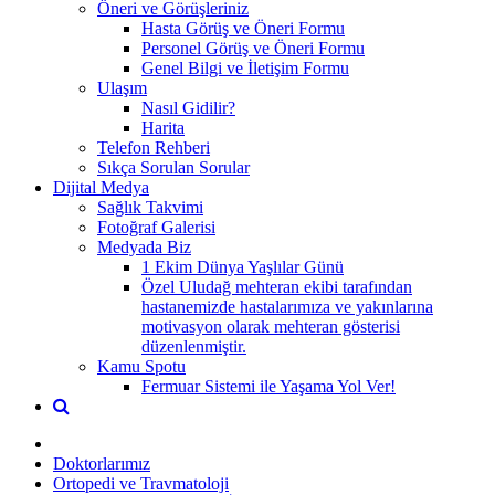
Öneri ve Görüşleriniz
Hasta Görüş ve Öneri Formu
Personel Görüş ve Öneri Formu
Genel Bilgi ve İletişim Formu
Ulaşım
Nasıl Gidilir?
Harita
Telefon Rehberi
Sıkça Sorulan Sorular
Dijital Medya
Sağlık Takvimi
Fotoğraf Galerisi
Medyada Biz
1 Ekim Dünya Yaşlılar Günü
Özel Uludağ mehteran ekibi tarafından
hastanemizde hastalarımıza ve yakınlarına
motivasyon olarak mehteran gösterisi
düzenlenmiştir.
Kamu Spotu
Fermuar Sistemi ile Yaşama Yol Ver!
Doktorlarımız
Ortopedi ve Travmatoloji