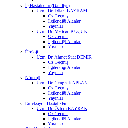
İç Hastalıkları (Dahiliye)
Uzm. Dr. Dilara BAYRAM
Öz Geçmiş
İlgilendiği Alanlar
Yayınlar
Uzm. Dr. Mertcan KÜÇÜK
Öz Geçmiş
İlgilendiği Alanlar
Yayınlar
Üroloji
Uzm. Dr. Ahmet Suat DEMİR
Öz Geçmiş
İlgilendiği Alanlar
Yayınlar
Nöroloji
Uzm. Dr. Cengiz KAPLAN
Öz Geçmiş
İlgilendiği Alanlar
Yayınlar
Enfeksiyon Hastalıkları
Uzm. Dr. Özlem BAYRAK
Öz Geçmiş
İlgilendiği Alanlar
Yayınlar