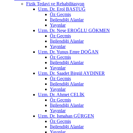
Fizik Tedavi ve Rehabilitasyon
Uzm. Dr. Erol BAŞTUĞ
Öz Geçmiş
İlgilendiği Alanlar
Yayınlar
Uzm. Dr. Neşe EROĞLU GÖKMEN
Öz Geçmiş
İlgilendiği Alanlar
Yayınlar
Uzm. Dr. Yunus Emre DOĞAN
Öz Geçmiş
İlgilendiği Alanlar
Yayınlar
Uzm. Dr. Saadet Birgül AYDINER
Öz Geçmiş
İlgilendiği Alanlar
Yayınlar
Uzm. Dr. Ahmet ÇELİK
Öz Geçmiş
İlgilendiği Alanlar
Yayınlar
Uzm. Dr. Ismahan GÜRGEN
Öz Geçmiş
İlgilendiği Alanlar
Yayınlar