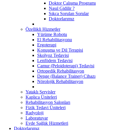
Doktor Çalışma Programı
Nasıl Gidilir ?
Sıkça Sorulan Sorular
Doktorlarımız
Özellikli Hizmetler
Yürüme Robotu
El Rehabilitasyonu
Ergoterapi
Konuşma ve Dil Terapisi
Skolyoz Tedavisi
Lenfödem Tedavisi
Çamur (Peloidoterapi) Tedavisi
Ortopedik Rehabilitasyon
Denge (Balance Trainer) Cihazı
Nörolojik Rehabilitasyon
Yataklı Servisler
Kaplıca Üniteleri
Rehabilitasyon Salonları
Fizik Tedavi Üniteleri
Radyoloji
Laboratuvar
Evde Sağlık Hizmetleri
Doktorlarımız