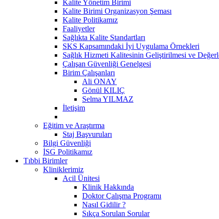
Kalite Yönetim Birimi
Kalite Birimi Organizasyon Şeması
Kalite Politikamız
Faaliyetler
Sağlıkta Kalite Standartları
SKS Kapsamındaki İyi Uygulama Örnekleri
Sağlık Hizmeti Kalitesinin Geliştirilmesi ve Değer
Çalışan Güvenliği Genelgesi
Birim Çalışanları
Ali ONAY
Gönül KILIÇ
Selma YILMAZ
İletişim
Eğitim ve Araştırma
Staj Başvuruları
Bilgi Güvenliği
İSG Politikamız
Tıbbi Birimler
Kliniklerimiz
Acil Ünitesi
Klinik Hakkında
Doktor Çalışma Programı
Nasıl Gidilir ?
Sıkça Sorulan Sorular